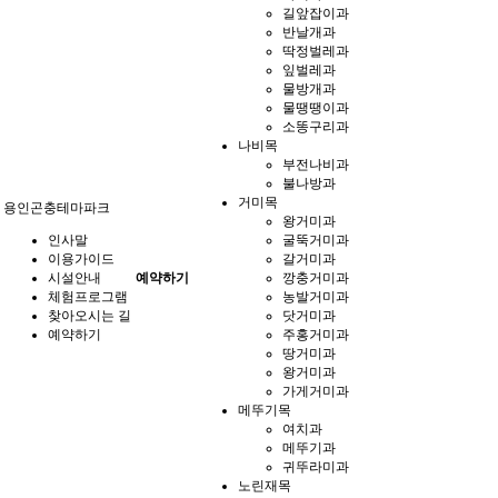
길앞잡이과
반날개과
딱정벌레과
잎벌레과
물방개과
물땡땡이과
소똥구리과
나비목
부전나비과
불나방과
거미목
용인곤충테마파크
왕거미과
인사말
굴뚝거미과
이용가이드
갈거미과
시설안내
예약하기
깡충거미과
체험프로그램
농발거미과
찾아오시는 길
닷거미과
예약하기
주홍거미과
땅거미과
왕거미과
가게거미과
메뚜기목
여치과
메뚜기과
귀뚜라미과
노린재목