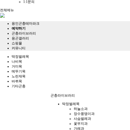
1:1문의
전체메뉴
용인곤충테마파크
예약하기
곤충라이브러리
용곤갤러리
쇼핑몰
커뮤니티
딱정벌레목
나비목
거미목
메뚜기목
노린재목
바퀴목
기타곤충
곤충라이브러리
딱정벌레목
하늘소과
장수풍뎅이과
사슴벌레과
꽃무지과
가레과