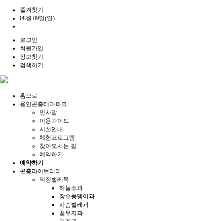
즐겨찾기
08월 09일(일)
로그인
회원가입
정보찾기
검색하기
홈으로
용인곤충테마파크
인사말
이용가이드
시설안내
체험프로그램
찾아오시는 길
예약하기
예약하기
곤충라이브러리
딱정벌레목
하늘소과
장수풍뎅이과
사슴벌레과
꽃무지과