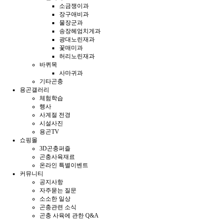
소금쟁이과
장구애비과
물장군과
송장헤엄치게과
광대노린재과
꽃매미과
허리노린재과
바퀴목
사마귀과
기타곤충
용곤갤러리
체험학습
행사
사계절 전경
시설사진
용곤TV
쇼핑몰
3D곤충퍼즐
곤충사육재료
온라인 특별이벤트
커뮤니티
공지사항
자주묻는 질문
소소한 일상
곤충관련 소식
곤충 사육에 관한 Q&A