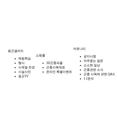
커뮤니티
용곤갤러리
쇼핑몰
공지사항
체험학습
자주묻는 질문
행사
3D곤충퍼즐
소소한 일상
사계절 전경
곤충사육재료
곤충관련 소식
시설사진
온라인 특별이벤트
곤충 사육에 관한 Q&A
용곤TV
1:1문의