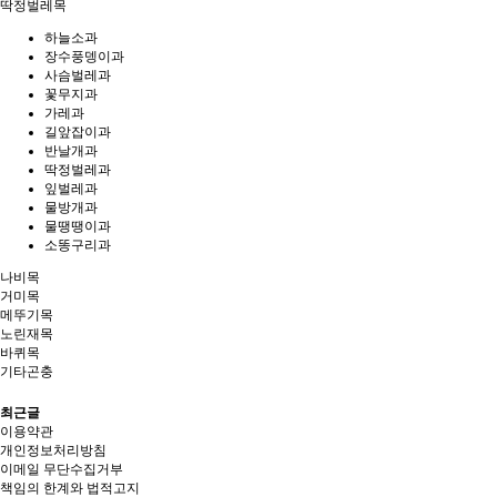
딱정벌레목
하늘소과
장수풍뎅이과
사슴벌레과
꽃무지과
가레과
길앞잡이과
반날개과
딱정벌레과
잎벌레과
물방개과
물땡땡이과
소똥구리과
나비목
거미목
메뚜기목
노린재목
바퀴목
기타곤충
최근글
이용약관
개인정보처리방침
이메일 무단수집거부
책임의 한계와 법적고지