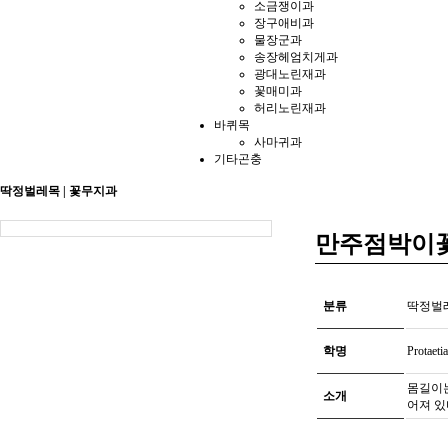
소금쟁이과
장구애비과
물장군과
송장헤엄치게과
광대노린재과
꽃매미과
허리노린재과
바퀴목
사마귀과
기타곤충
딱정벌레목 | 꽃무지과
만주점박이
분류
딱정벌
학명
Protaeti
몸길이는
소개
어져 있