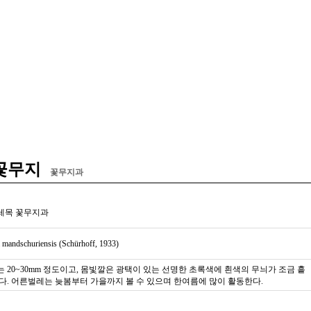
꽃무지
꽃무지과
레목 꽃무지과
a mandschuriensis (Schürhoff, 1933)
 20~30mm 정도이고, 몸빛깔은 광택이 있는 선명한 초록색에 흰색의 무늬가 조금 흩
다. 어른벌레는 늦봄부터 가을까지 볼 수 있으며 한여름에 많이 활동한다.