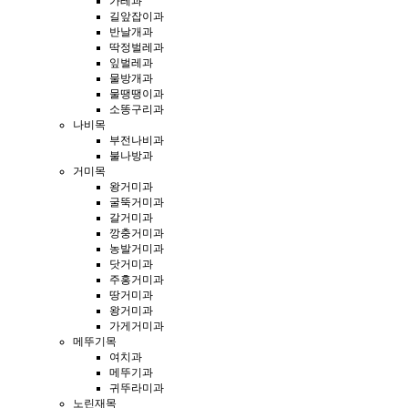
가레과
길앞잡이과
반날개과
딱정벌레과
잎벌레과
물방개과
물땡땡이과
소똥구리과
나비목
부전나비과
불나방과
거미목
왕거미과
굴뚝거미과
갈거미과
깡충거미과
농발거미과
닷거미과
주홍거미과
땅거미과
왕거미과
가게거미과
메뚜기목
여치과
메뚜기과
귀뚜라미과
노린재목