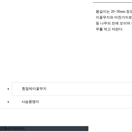
몸길이는 20~30mm 
이꽃무지와 마찬가지로 
등 나무의 진에 모이며 
무를 먹고 자란다.
흰점박이꽃무지
사슴풍뎅이
곤충라이브러리