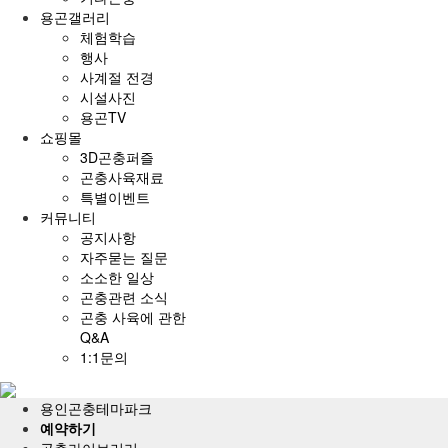
용곤갤러리
체험학습
행사
사계절 전경
시설사진
용곤TV
쇼핑몰
3D곤충퍼즐
곤충사육재료
특별이벤트
커뮤니티
공지사항
자주묻는 질문
소소한 일상
곤충관련 소식
곤충 사육에 관한
Q&A
1:1문의
전
체
용인곤충테마파크
메
예약하기
뉴
곤충라이브러리