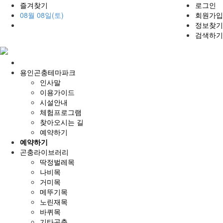
즐겨찾기
로그인
08월 08일(토)
회원가입
정보찾기
검색하기
홈
으
용인곤충테마파크
로
인사말
이용가이드
시설안내
체험프로그램
찾아오시는 길
예약하기
예약하기
곤충라이브러리
딱정벌레목
나비목
거미목
메뚜기목
노린재목
바퀴목
기타곤충