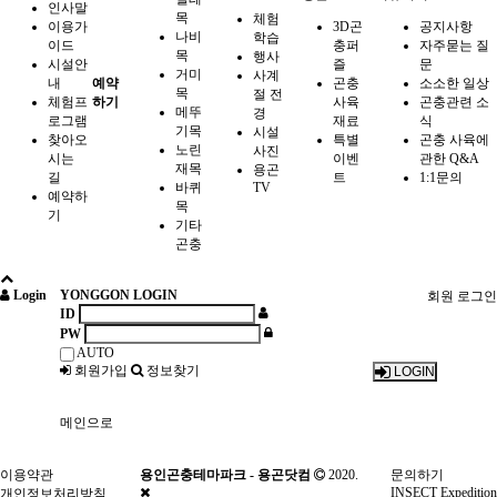
인사말
목
체험
이용가
3D곤
공지사항
나비
학습
이드
충퍼
자주묻는 질
목
행사
시설안
즐
문
거미
사계
내
예약
곤충
소소한 일상
목
절 전
체험프
하기
사육
곤충관련 소
메뚜
경
로그램
재료
식
기목
시설
찾아오
특별
곤충 사육에
노린
사진
시는
이벤
관한 Q&A
재목
용곤
길
트
1:1문의
바퀴
TV
예약하
목
기
기타
곤충
Login
YONGGON LOGIN
회원 로그인
ID
PW
AUTO
회원가입
정보찾기
LOGIN
메인으로
이용약관
용인곤충테마파크 - 용곤닷컴
2020.
문의하기
INSECT Expedition
개인정보처리방침