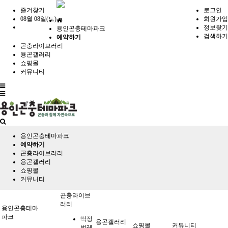
즐겨찾기
로그인
08월 08일(토)
회원가입
홈
정보찾기
용인곤충테마파크
으
검색하기
예약하기
로
곤충라이브러리
용곤갤러리
쇼핑몰
커뮤니티
전
체
메
뉴
용인곤충테마파크
예약하기
곤충라이브러리
용곤갤러리
쇼핑몰
커뮤니티
곤충라이브
러리
용인곤충테마
파크
딱정
용곤갤러리
쇼핑몰
커뮤니티
벌레