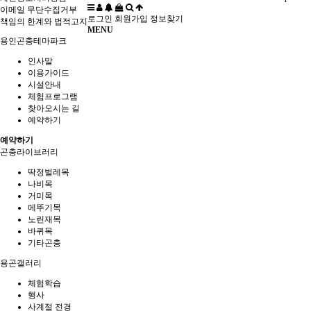
이메일 무단수집거부
로그인
회원가입
정보찾기
책임의 한계와 법적고지
MENU
용인곤충테마파크
인사말
이용가이드
시설안내
체험프로그램
찾아오시는 길
예약하기
예약하기
곤충라이브러리
딱정벌레목
나비목
거미목
메뚜기목
노린재목
바퀴목
기타곤충
용곤갤러리
체험학습
행사
사계절 전경