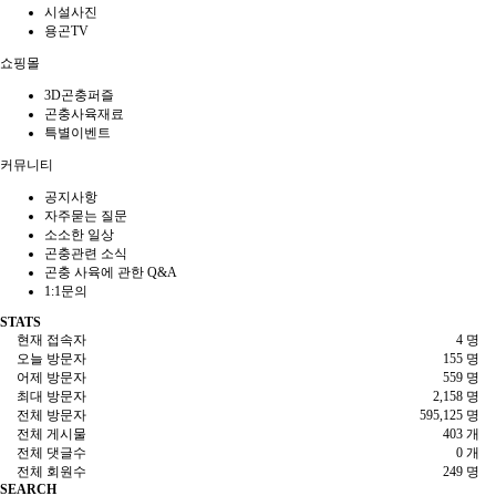
시설사진
용곤TV
쇼핑몰
3D곤충퍼즐
곤충사육재료
특별이벤트
커뮤니티
공지사항
자주묻는 질문
소소한 일상
곤충관련 소식
곤충 사육에 관한 Q&A
1:1문의
STATS
현재 접속자
4 명
오늘 방문자
155 명
어제 방문자
559 명
최대 방문자
2,158 명
전체 방문자
595,125 명
전체 게시물
403 개
전체 댓글수
0 개
전체 회원수
249 명
SEARCH