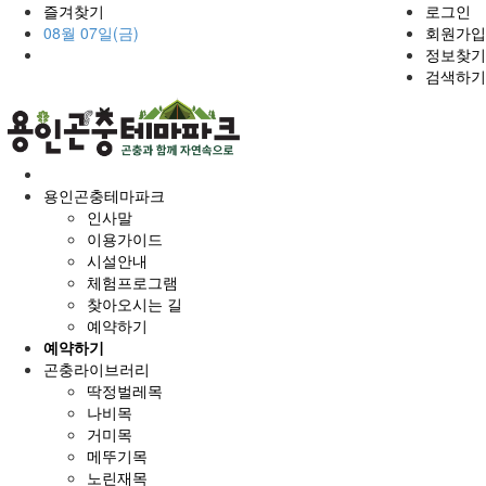
즐겨찾기
로그인
08월 07일(금)
회원가입
정보찾기
검색하기
홈
으
용인곤충테마파크
로
인사말
이용가이드
시설안내
체험프로그램
찾아오시는 길
예약하기
예약하기
곤충라이브러리
딱정벌레목
나비목
거미목
메뚜기목
노린재목