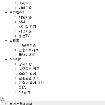
바퀴목
기타곤충
용곤갤러리
체험학습
행사
사계절 전경
시설사진
용곤TV
쇼핑몰
3D곤충퍼즐
곤충사육재료
특별이벤트
커뮤니티
공지사항
자주묻는 질문
소소한 일상
곤충관련 소식
곤충 사육에 관한
Q&A
1:1문의
전
체
용인곤충테마파크