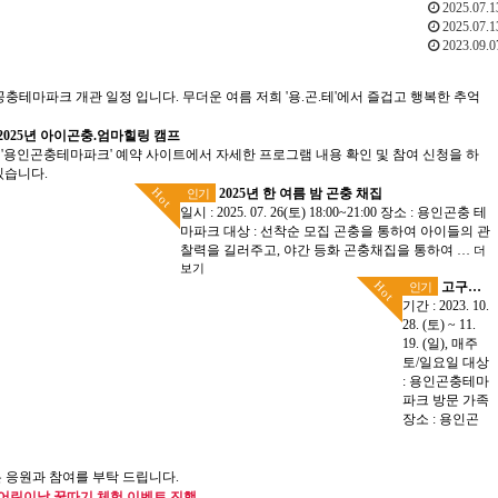
2025.07.1
2025.07.1
2023.09.0
인공충테마파크 개관 일정 입니다. 무더운 여름 저희 '용.곤.테'에서 즐겁고 행복한 추억
2025년 아이곤충.엄마힐링 캠프
 '용인곤충테마파크' 예약 사이트에서 자세한 프로그램 내용 확인 및 참여 신청을 하
있습니다.
Hot
2025년 한 여름 밤 곤충 채집
인기
일시 : 2025. 07. 26(토) 18:00~21:00 장소 : 용인곤충 테
마파크 대상 : 선착순 모집 곤충을 통하여 아이들의 관
찰력을 길러주고, 야간 등화 곤충채집을 통하여 …
더
보기
Hot
고구마 캐기 체험
인기
기간 : 2023. 10.
28. (토) ~ 11.
19. (일), 매주
토/일요일 ​대상
: 용인곤충테마
파크 방문 가족
장소 : 용인곤
은 응원과 참여를 부탁 드립니다.
어린이날 꿀따기 체험 이벤트 진행