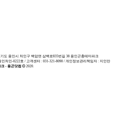
 : 경기도 용인시 처인구 백암면 삼백로835번길 38 용인곤충테마파크
용인처인-0222호 / 고객센터 : 031-321-8090 / 개인정보관리책임자 : 지인만
크 - 용곤닷컴
2020.