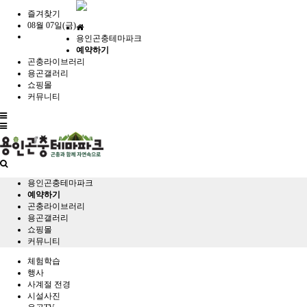
즐겨찾기
08월 07일(금)
홈
용인곤충테마파크
으
예약하기
로
곤충라이브러리
용곤갤러리
쇼핑몰
커뮤니티
전
체
메
뉴
용인곤충테마파크
예약하기
곤충라이브러리
용곤갤러리
쇼핑몰
커뮤니티
체험학습
행사
사계절 전경
시설사진