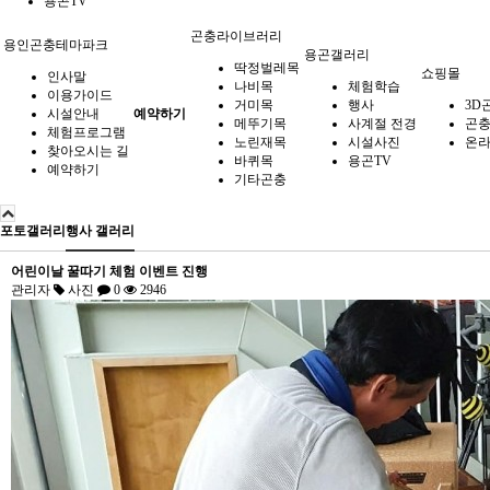
용곤TV
곤충라이브러리
용인곤충테마파크
용곤갤러리
딱정벌레목
쇼핑몰
인사말
나비목
체험학습
이용가이드
거미목
행사
3D
시설안내
예약하기
메뚜기목
사계절 전경
곤
체험프로그램
노린재목
시설사진
온라
찾아오시는 길
바퀴목
용곤TV
예약하기
기타곤충
포토갤러리
행사 갤러리
어린이날 꿀따기 체험 이벤트 진행
관리자
사진
0
2946