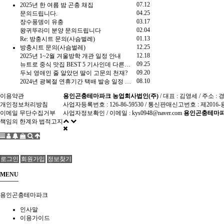
07.12
2025년 한 여름 밤 곤충 채집
04.25
문의드립니다.
03.17
장수풍뎅이 유충
02.04
왕귀뚜라미 분양 문의드립니다
01.13
Re: 방충시트 문의(사슴벌레)
12.25
방충시트 문의(사슴벌레)
12.18
2025년 1~2월 겨울방학 개관 일정 안내
09.25
뉴트로 중식 맛집 BEST 5 기사인데 다른게 더 유용함.gisa
09.20
두뇌 영애인 줄 알았던 딸이 고문의 천재?
08.10
2024년 광복절 연휴기간 택배 발송 일정 안내
이용약관
용인곤충테마파크 농업회사법인(주)
/ 대표 : 김영세 / 주소
개인정보처리방침
사업자등록번호 : 126-86-59530 / 통신판매신고번호 : 제2016-
이메일 무단수집거부
사업자정보확인
/ 이메일 : kys0948@naver.com
용인곤충테마파
책임의 한계와 법적고지
로그인
회원가입
정보찾기
MENU
용인곤충테마파크
인사말
이용가이드