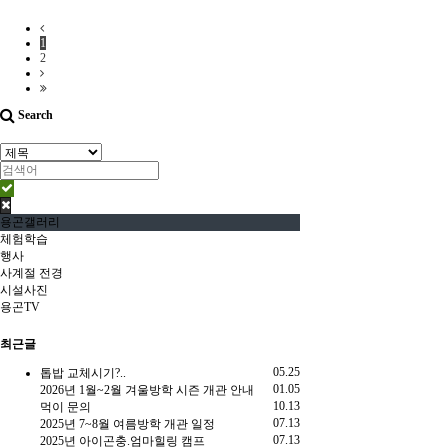
1
2
Search
용곤갤러리
체험학습
행사
사계절 전경
시설사진
용곤TV
최근글
05.25
톱밥 교체시기?..
01.05
2026년 1월~2월 겨울방학 시즌 개관 안내
10.13
먹이 문의
07.13
2025년 7~8월 여름방학 개관 일정
07.13
2025년 아이곤충.엄마힐링 캠프