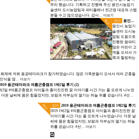
무리 했습니다. 기획하고 진행해 주신 용인시농업기
술센터 도시농업팀과 파티플레너 전근영 대표와 스텝
분들 수고 많으셨습니다. 감사…
더보기
Hot
용인곤충테마파크 팜파티 영상
인기
용인시 농업기
술센터 도시농
업팀 도움으로
진행된 팜파티.
많은 어린이 고
객들 오셔서 가
족과 힐링하는
백준문화제에 저희 용공테마파크가 참가하였습니다. 많은 가족분들이 오셔서 여러 곤충들
 인식을 많…
더보기
2019 용곤테마파크 여름곤충캠프 1박2일 후기 (2)
 1박2일 #여름곤충캠프 아이들과 흥미진진한 꿈 이야기를 시간 가는 줄 모르게 나누었
 더운 날씨에 몸은 힘들었지만, 보람과 자부심의 열기는 하늘 위를 걷습니다. #선…
Hot
2019 용곤테마파크 여름곤충캠프 1박2일 후기
인기
2019 1박2일 #여름곤충캠프 아이들과 흥미진진한 꿈
이야기를 시간 가는 줄 모르게 나누었습니다. 더운 날
씨에 몸은 힘들었지만, 보람과 자부심의 열기는 하늘
위를 걷습니다. #선…
더보기