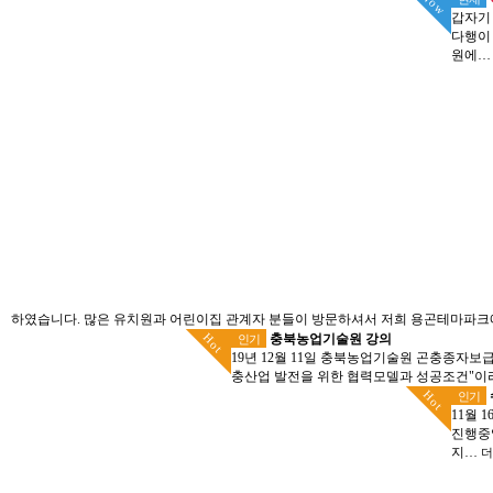
Now
갑자기
다행이
원에
하였습니다. 많은 유치원과 어린이집 관계자 분들이 방문하셔서 저희 용곤테마파
Hot
충북농업기술원 강의
인기
19년 12월 11일 충북농업기술원 곤충종자
충산업 발전을 위한 협력모델과 성공조건"이
Hot
인기
11월 
진행중
지…
더