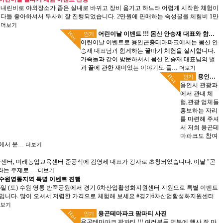
 내린비로 야외장소가 좁은 실내로 바뀌고 장비 옮기고 하느라 어렵게 시작한 체험이
 다들 좋아하셔서 무사히 잘 진행되었습니다. 2만원에 판매하는 숙성꿀을 체험비 1만
…
더보기
Hot
어린이날 이벤트 !!! 몸신 안승재 대표와 함께하는 꿀따기 체험
인기
어린이날 이벤트로 용인곤충테마파크에서는 몸신 안
승재 대표님과 함게하는 꿀따기 체험을 실시합니다.
가족들과 같이 방문하셔서 몸신 안승재 대표님의 벌
과 꿀에 관한 재미있는 이야기도 들…
더보기
Hot
용인시 체험관광 작은 박람회 참여
인기
용인시 관광과
에서 관내 체
험,관광 업체들
홍보하는 자리
를 마련해 주셔
서 저희 용곤테
마파크도 참여
크에서 운…
더보기
보급센터, 미래농업교육센터 준공식에 김영세 대표가 강사로 초청되었습니다. 이날 "곤
라는 주제로 …
더보기
수원영통지역 특별 이벤트 진행
16일 (토) 수원 영통 반죽공원에서 경기 6차산업활성화지원센터 지원으로 특별 이벤트
입니다. 많이 오셔서 저렴한 가격으로 체험해 보세요 #경기6차산업활성화지원센터
보기
Hot
용곤테마파크 팜파티 사진
인기
용곤테마파크 팜파티 !!! 여러분들 덕분에 행사 잘 마