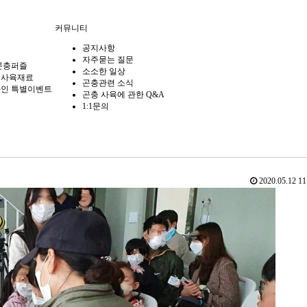
커뮤니티
공지사항
자주묻는 질문
곤충퍼즐
소소한 일상
충사육재료
곤충관련 소식
인 특별이벤트
곤충 사육에 관한 Q&A
1:1문의
2020.05.12 11