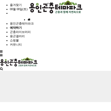
즐겨찾기
08월 08일(토)
홈
용인곤충테마파크
으
예약하기
로
곤충라이브러리
용곤갤러리
쇼핑몰
커뮤니티
전
체
메
뉴