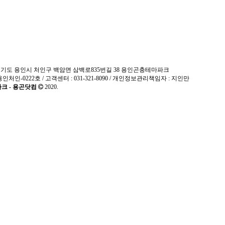
04.25
07.12
 밤 곤충 채집
문의드립니다.
방충시트 문의(사슴벌레)
2025년 1~2월
02.04
03.17
충
왕귀뚜라미 분양 문의드립
방학 개관 일정 안내
뉴트로 중식 맛집 BE
01.13
시트 문의(사슴벌레)
인데 다른게 더 유용함.gisa
두뇌 영애인 
딸이 고문의 천재?
2024년 광복절 연휴기
송 일정 안내
 : 경기도 용인시 처인구 백암면 삼백로835번길 38 용인곤충테마파크
용인처인-0222호 / 고객센터 : 031-321-8090 / 개인정보관리책임자 : 지인만
크 - 용곤닷컴
2020.