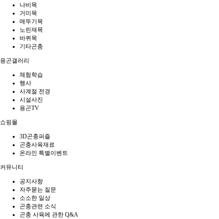
나비목
거미목
메뚜기목
노린재목
바퀴목
기타곤충
용곤갤러리
체험학습
행사
사계절 전경
시설사진
용곤TV
쇼핑몰
3D곤충퍼즐
곤충사육재료
온라인 특별이벤트
커뮤니티
공지사항
자주묻는 질문
소소한 일상
곤충관련 소식
곤충 사육에 관한 Q&A