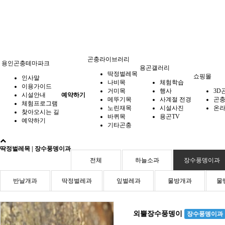
곤충라이브러리
용인곤충테마파크
용곤갤러리
딱정벌레목
쇼핑몰
인사말
나비목
체험학습
이용가이드
거미목
행사
3D
시설안내
예약하기
메뚜기목
사계절 전경
곤
체험프로그램
노린재목
시설사진
온라
찾아오시는 길
바퀴목
용곤TV
예약하기
기타곤충
딱정벌레목 | 장수풍뎅이과
전체
하늘소과
장수풍뎅이과
반날개과
딱정벌레과
잎벌레과
물방개과
물
외뿔장수풍뎅이
장수풍뎅이과