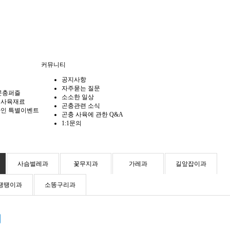
커뮤니티
공지사항
자주묻는 질문
곤충퍼즐
소소한 일상
충사육재료
곤충관련 소식
인 특별이벤트
곤충 사육에 관한 Q&A
1:1문의
사슴벌레과
꽃무지과
가레과
길앞잡이과
땡땡이과
소똥구리과