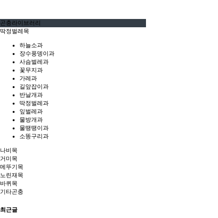
곤충라이브러리
딱정벌레목
하늘소과
장수풍뎅이과
사슴벌레과
꽃무지과
가레과
길앞잡이과
반날개과
딱정벌레과
잎벌레과
물방개과
물땡땡이과
소똥구리과
나비목
거미목
메뚜기목
노린재목
바퀴목
기타곤충
최근글