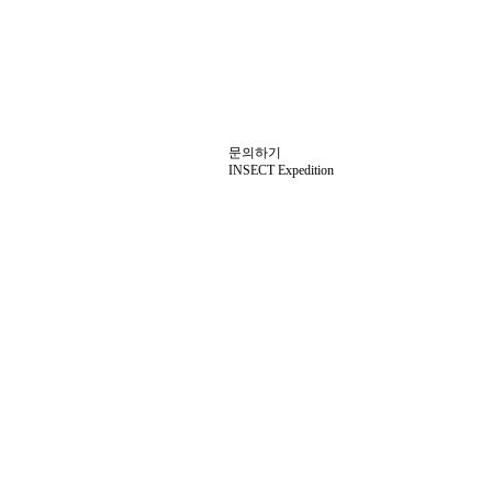
12.18
12.25
01.05
05.25
 겨울
톱밥 교체시기?..
2026년 1월~2월 겨울방학
20
09.25
07.13
10.13
ST 5 기사
시즌 개관 안내
먹이 문의
2025년 7~8월 여름
장수
09.20
07.13
줄 알았던
방학 개관 일정
2025년 아이곤충.엄마힐링 캠프
니
08.10
간 택배 발
문의하기
INSECT Expedition