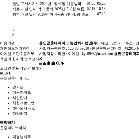
2.25
01.05
05.25
톱밥 교체시기?..
2026년 1월~2월 겨울방학
2025년 한 여름
9.25
07.13
10.13
시즌 개관 안내
먹이 문의
2025년 7~8월 여름
장수풍뎅이 유
9.20
07.13
방학 개관 일정
2025년 아이곤충.엄마힐링 캠프
니다
Re: 방충
8.10
이용약관
용인곤충테마파크 농업회사법인(주)
/ 대표 : 김영세 / 주소
개인정보처리방침
사업자등록번호 : 126-86-59530 / 통신판매신고번호 : 제2016-
이메일 무단수집거부
사업자정보확인
/ 이메일 : kys0948@naver.com
용인곤충테마파
책임의 한계와 법적고지
로그인
회원가입
정보찾기
MENU
용인곤충테마파크
인사말
이용가이드
시설안내
체험프로그램
찾아오시는 길
예약하기
예약하기
곤충라이브러리
딱정벌레목