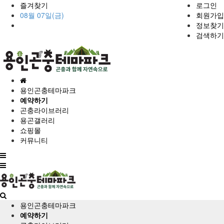
즐겨찾기
로그인
08월 07일(금)
회원가입
정보찾기
검색하기
홈
으
용인곤충테마파크
로
예약하기
곤충라이브러리
용곤갤러리
쇼핑몰
커뮤니티
전
체
메
뉴
용인곤충테마파크
예약하기