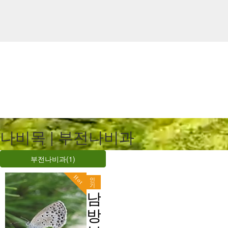
나비목 | 부전나비과
부전나비과(1)
Hot
인
기
남
방