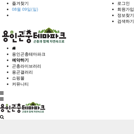
즐겨찾기
로그인
08월 09일(일)
회원가입
정보찾기
검색하기
홈
으
용인곤충테마파크
로
예약하기
곤충라이브러리
용곤갤러리
쇼핑몰
커뮤니티
전
체
메
뉴