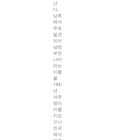
난
다.
남쪽
에서
주로
발견
되어
남방
부전
나비
라는
이름
을
1947
년
석주
명이
이름
지었
으나
전국
에서