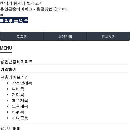
책임의 한계와 법적고지
용인곤충테마파크 - 용곤닷컴
2020.
로그인
회원가입
정보찾기
MENU
용인곤충테마파크
예약하기
곤충라이브러리
딱정벌레목
나비목
거미목
메뚜기목
노린재목
바퀴목
기타곤충
용곤갤러리