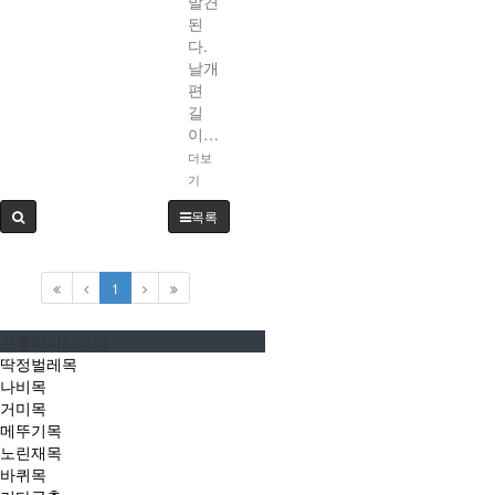
발견
된
다.
날개
편
길
이…
더보
기
목록
1
곤충라이브러리
딱정벌레목
나비목
거미목
메뚜기목
노린재목
바퀴목