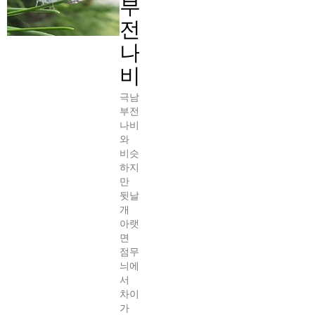
부
전
나
비
극남
부전
나비
와
비슷
하지
만
뒷날
개
아랫
면
점무
늬에
서
차이
가