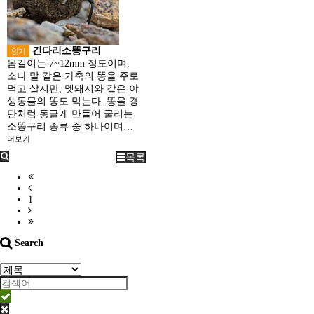
긴다리소똥구리
인기
몸길이는 7~12mm 정도이며,
소나 말 같은 가축의 똥을 주로
먹고 살지만, 멧돼지와 같은 야
생동물의 똥도 먹는다. 똥을 경
단처럼 동글게 만들어 굴리는
소똥구리 종류 중 하나이며…
더보기
목록
1
Search