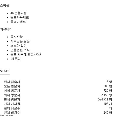
쇼핑몰
3D곤충퍼즐
곤충사육재료
특별이벤트
커뮤니티
공지사항
자주묻는 질문
소소한 일상
곤충관련 소식
곤충 사육에 관한 Q&A
1:1문의
STATS
현재 접속자
5 명
오늘 방문자
300 명
어제 방문자
720 명
최대 방문자
2,158 명
전체 방문자
594,711 명
전체 게시물
403 개
전체 댓글수
0 개
전체 회원수
249 명