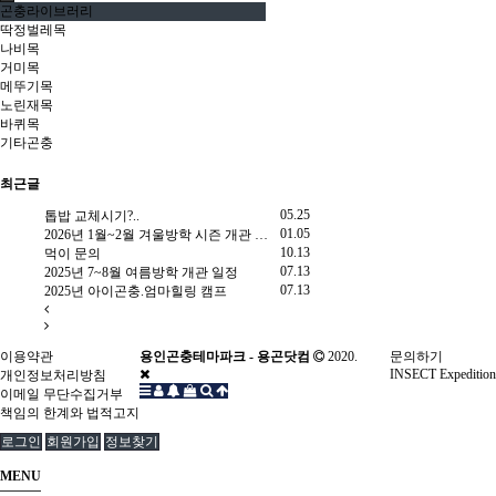
곤충라이브러리
딱정벌레목
나비목
거미목
메뚜기목
노린재목
바퀴목
기타곤충
최근글
2.25
05.25
톱밥 교체시기?..
2025년 한 여름 밤 곤충 채집
2.18
01.05
2026년 1월~2월 겨울방학 시즌 개관 안내
문의드립니다.
9.25
10.13
먹이 문의
장수풍뎅이 유충
9.20
07.13
2025년 7~8월 여름방학 개관 일정
왕귀뚜라미 분양 문의드립
8.10
07.13
2025년 아이곤충.엄마힐링 캠프
Re: 방충시트 문의(사슴벌레
이용약관
용인곤충테마파크 - 용곤닷컴
2020.
문의하기
INSECT Expedition
개인정보처리방침
이메일 무단수집거부
책임의 한계와 법적고지
로그인
회원가입
정보찾기
MENU