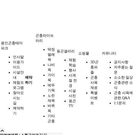
곤충라이브
러리
용인곤충테마
파크
딱정
용곤갤러리
쇼핑몰
커뮤니티
벌레
인사말
목
체험
이용가
3D곤
공지사항
나비
학습
이드
충퍼
자주묻는 질
목
행사
시설안
즐
문
거미
사계
내
예약
곤충
소소한 일상
목
절 전
체험프
하기
사육
곤충관련 소
메뚜
경
로그램
재료
식
기목
시설
찾아오
특별
곤충 사육에
노린
사진
시는
이벤
관한 Q&A
재목
용곤
길
트
1:1문의
바퀴
TV
예약하
목
기
기타
곤충