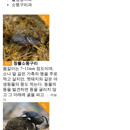
소똥구리과
Hot
창뿔소똥구리
인기
몸길이는 7~11mm 정도이며,
소나 말 같은 가축의 똥을 주로
먹고 살지만, 멧돼지와 같은 야
생동물의 똥도 먹는다. 동물의
똥을 발견하면 똥을 굴리지 않
고 그 아래에 굴을 파고 …
더보
기
Hot