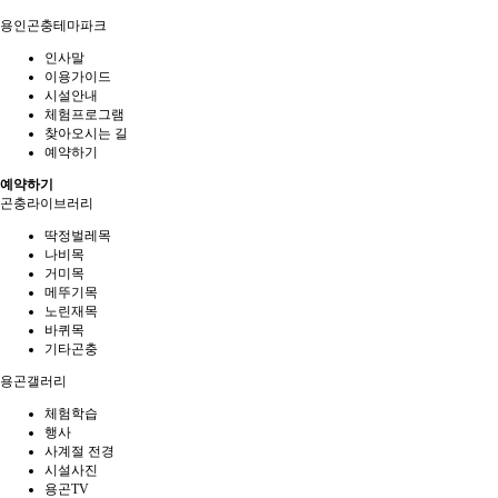
용인곤충테마파크
인사말
이용가이드
시설안내
체험프로그램
찾아오시는 길
예약하기
예약하기
곤충라이브러리
딱정벌레목
나비목
거미목
메뚜기목
노린재목
바퀴목
기타곤충
용곤갤러리
체험학습
행사
사계절 전경
시설사진
용곤TV