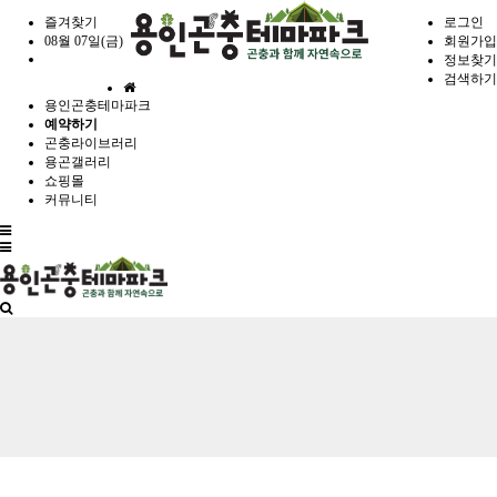
즐겨찾기
로그인
08월 07일(금)
회원가입
정보찾기
검색하기
홈
용인곤충테마파크
으
예약하기
로
곤충라이브러리
용곤갤러리
쇼핑몰
커뮤니티
전
체
메
뉴