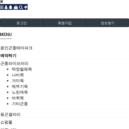
로그인
회원가입
정보찾기
MENU
용인곤충테마파크
예약하기
곤충라이브러리
딱정벌레목
나비목
거미목
메뚜기목
노린재목
바퀴목
기타곤충
용곤갤러리
쇼핑몰