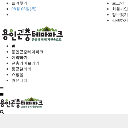
즐겨찾기
로그인
08월 06일(목)
회원가입
정보찾기
검색하기
홈
으
용인곤충테마파크
로
예약하기
곤충라이브러리
용곤갤러리
쇼핑몰
커뮤니티
전
체
메
뉴