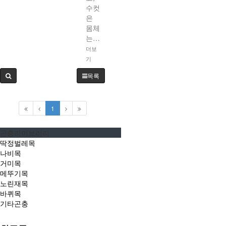
수컷
은
몸체
는…
더보
기
목록
1
곤충라이브러리
딱정벌레목
나비목
거미목
메뚜기목
노린재목
바퀴목
기타곤충