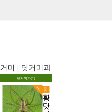
거미 | 닷거미과
닷거미과(1)
Hot
인
기
황
닷