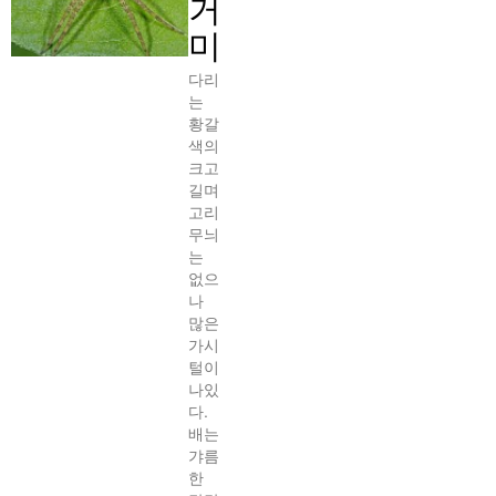
거
미
다리
는
황갈
색의
크고
길며
고리
무늬
는
없으
나
많은
가시
털이
나있
다.
배는
갸름
한