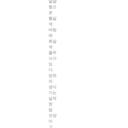
달걀
형으
로
황갈
색
바탕
에
회갈
색
줄무
늬가
있
다.
암컷
의
생식
기는
넓적
한
밤
모양
이
고,