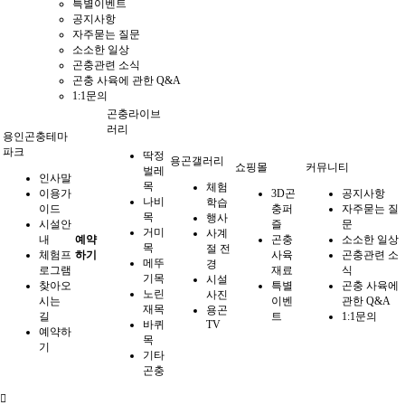
특별이벤트
공지사항
자주묻는 질문
소소한 일상
곤충관련 소식
곤충 사육에 관한 Q&A
1:1문의
곤충라이브
러리
용인곤충테마
파크
딱정
용곤갤러리
쇼핑몰
커뮤니티
벌레
인사말
목
체험
이용가
3D곤
공지사항
나비
학습
이드
충퍼
자주묻는 질
목
행사
시설안
즐
문
거미
사계
내
예약
곤충
소소한 일상
목
절 전
체험프
하기
사육
곤충관련 소
메뚜
경
로그램
재료
식
기목
시설
찾아오
특별
곤충 사육에
노린
사진
시는
이벤
관한 Q&A
재목
용곤
길
트
1:1문의
바퀴
TV
예약하
목
기
기타
곤충