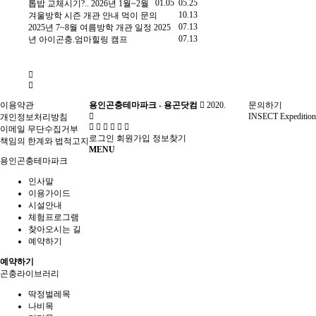
2.25
01.05
05.25
톱밥 교체시기?..
2026년 1월~2월
2025년 한 여름 밤 곤충 채
9.25
10.13
겨울방학 시즌 개관 안내
먹이 문의
드립니다.
장수풍뎅이 유충
07.13
용
2025년 7~8월 여름방학 개관 일정
2025
뚜라미 분양 문의드립니다
9.20
07.13
년 아이곤충.엄마힐링 캠프
트 문의(사슴벌레)
8.10
이용약관
용인곤충테마파크 - 용곤닷컴
2020.
문의하기
INSECT Expedition
개인정보처리방침
이메일 무단수집거부
로그인
회원가입
정보찾기
책임의 한계와 법적고지
MENU
용인곤충테마파크
인사말
이용가이드
시설안내
체험프로그램
찾아오시는 길
예약하기
예약하기
곤충라이브러리
딱정벌레목
나비목