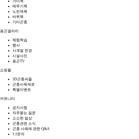
거미목
메뚜기목
노린재목
바퀴목
기타곤충
용곤갤러리
체험학습
행사
사계절 전경
시설사진
용곤TV
쇼핑몰
3D곤충퍼즐
곤충사육재료
특별이벤트
커뮤니티
공지사항
자주묻는 질문
소소한 일상
곤충관련 소식
곤충 사육에 관한 Q&A
1:1문의