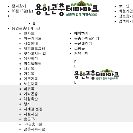
즐겨찾기
로그인
08월 10일(월)
회원가입
정보찾기
검색하기
홈
용인곤충테마파크
으
인사말
예약하기
로
이용가이드
곤충라이브러리
시설안내
용곤갤러리
체험프로그램
쇼핑몰
찾아오시는 길
커뮤니티
예약하기
전
딱정벌레목
체
나비목
메
거미목
뉴
메뚜기목
노린재목
바퀴목
기타곤충
체험학습
행사
사계절 전경
시설사진
용곤TV
3D곤충퍼즐
곤충사육재료