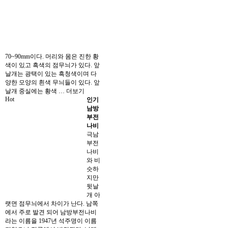
70~90mm이다. 머리와 몸은 진한 황
색이 있고 흑색의 점무늬가 있다. 앞
날개는 광택이 있는 흑청색이며 다
양한 모양의 흰색 무늬들이 있다. 앞
날개 중실에는 황색 …
더보기
Hot
인기
남방
부전
나비
극남
부전
나비
와 비
슷하
지만
뒷날
개 아
랫면 점무늬에서 차이가 난다. 남쪽
에서 주로 발견 되어 남방부전나비
라는 이름을 1947년 석주명이 이름