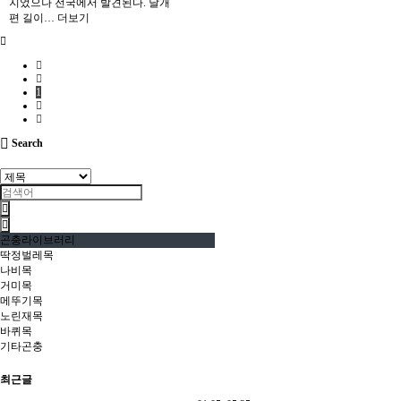
지었으나 전국에서 발견된다. 날개
편 길이…
더보기
1
Search
곤충라이브러리
딱정벌레목
나비목
거미목
메뚜기목
노린재목
바퀴목
기타곤충
최근글