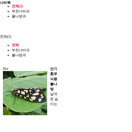
나비목
전체(2)
부전나비과
불나방과
전체(2)
전체
부전나비과
불나방과
Hot
인기
흰무
늬왕
불나
방
날개
편 길
이는