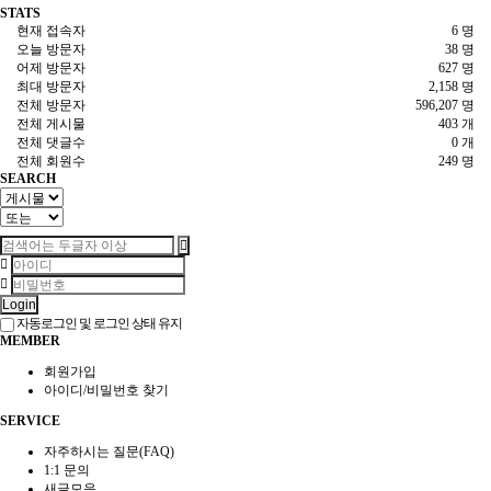
STATS
현재 접속자
6 명
오늘 방문자
38 명
어제 방문자
627 명
최대 방문자
2,158 명
전체 방문자
596,207 명
전체 게시물
403 개
전체 댓글수
0 개
전체 회원수
249 명
SEARCH
Login
자동로그인 및 로그인 상태 유지
MEMBER
회원가입
아이디/비밀번호 찾기
SERVICE
자주하시는 질문(FAQ)
1:1 문의
새글모음