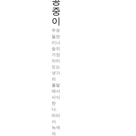
콩
중
이
주로
들판
이나
숲의
가장
자리
또는
냇가
의
풀밭
에서
서식
한
다.
따라
서
녹색
의