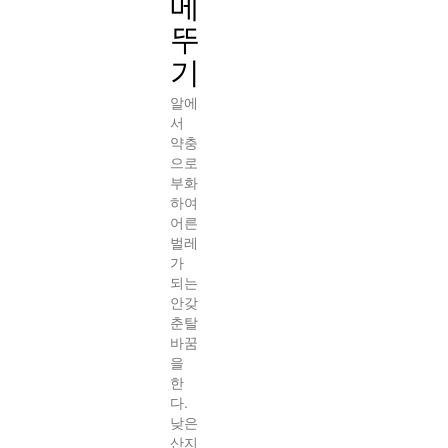
메
뚜
기
알에
서
약충
으로
부화
하여
어른
벌레
가
되는
안갖
춘탈
바꿈
을
한
다.
낮은
산지