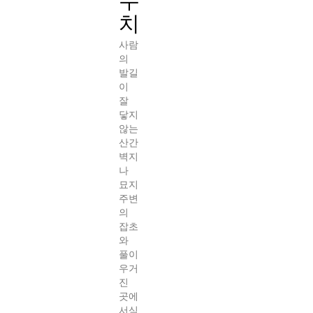
치
사람
의
발길
이
잘
닿지
않는
산간
벽지
나
묘지
주변
의
잡초
와
풀이
우거
진
곳에
서식