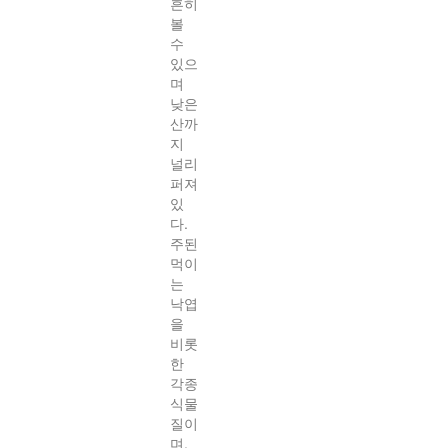
흔히
볼
수
있으
며
낮은
산까
지
널리
퍼져
있
다.
주된
먹이
는
낙엽
을
비롯
한
각종
식물
질이
며,