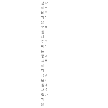
점박
이무
늬로
자신
을
보호
한
다.
주된
먹이
는
콩과
식물
이
다.
성충
은 8
월에
서 9
월까
지
볼