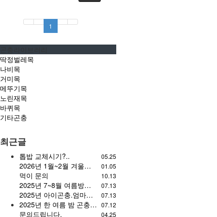
1
곤충라이브러리
딱정벌레목
나비목
거미목
메뚜기목
노린재목
바퀴목
기타곤충
최근글
톱밥 교체시기?..
05.25
2026년 1월~2월 겨울방학 시즌 개관 안내
01.05
먹이 문의
10.13
2025년 7~8월 여름방학 개관 일정
07.13
2025년 아이곤충.엄마힐링 캠프
07.13
2025년 한 여름 밤 곤충 채집
07.12
문의드립니다.
04.25