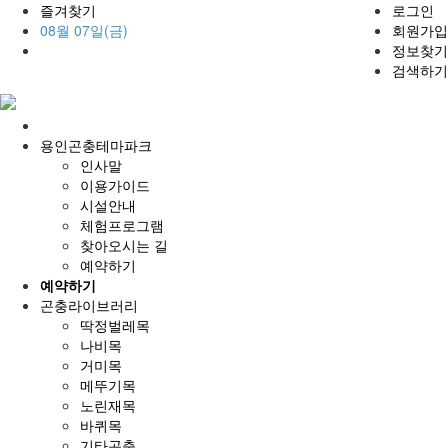
즐겨찾기
로그인
08월 07일(금)
회원가입
정보찾기
검색하기
홈
으
용인곤충테마파크
로
인사말
이용가이드
시설안내
체험프로그램
찾아오시는 길
예약하기
예약하기
곤충라이브러리
딱정벌레목
나비목
거미목
메뚜기목
노린재목
바퀴목
기타곤충