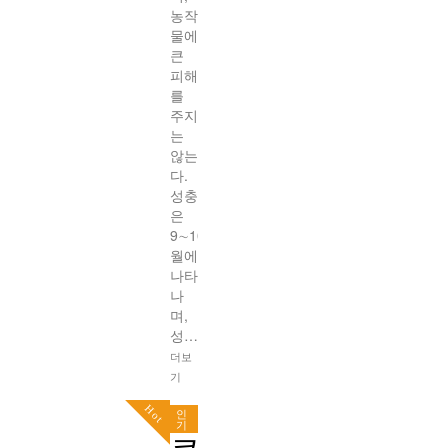
농작
물에
큰
피해
를
주지
는
않는
다.
성충
은
9∼10
월에
나타
나
며,
성…
더보
기
Hot
인
기