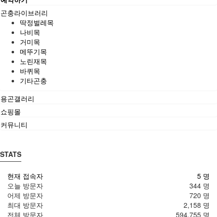
곤충라이브러리
딱정벌레목
나비목
거미목
메뚜기목
노린재목
바퀴목
기타곤충
용곤갤러리
쇼핑몰
커뮤니티
STATS
현재 접속자
5 명
오늘 방문자
344 명
어제 방문자
720 명
최대 방문자
2,158 명
전체 방문자
594,755 명