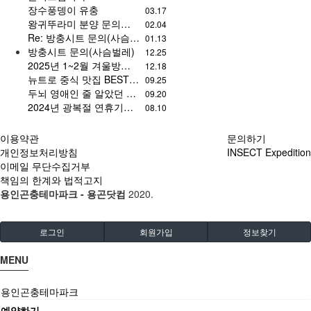
장수풍뎅이 유충
03.17
왕귀뚜라미 분양 문의드립니다
02.04
Re: 방충시트 문의(사슴벌레)
01.13
방충시트 문의(사슴벌레)
12.25
2025년 1~2월 겨울방학 개관 일정 안내
12.18
뉴트로 중식 맛집 BEST 5 기사인데 다른게 더 유용함.gisa
09.25
두뇌 영애인 줄 알았던 딸이 고문의 천재?
09.20
2024년 광복절 연휴기간 택배 발송 일정 안내
08.10
이용약관
문의하기
개인정보처리방침
INSECT Expedition
이메일 무단수집거부
책임의 한계와 법적고지
용인곤충테마파크 - 용곤닷컴
2020.
로그인
회원가입
정보찾기
MENU
용인곤충테마파크
예약하기