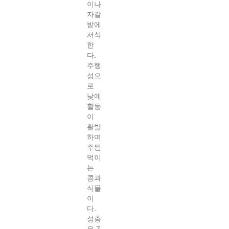
이나
자갈
밭에
서식
한
다.
주행
성으
로
낮에
활동
이
활발
하며
주된
먹이
는
콩과
식물
이
다.
성충
은 7