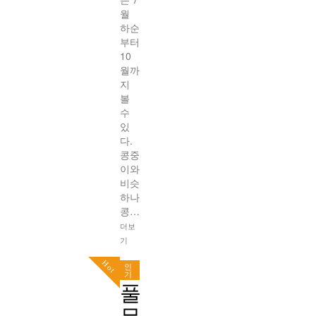
월
하순
부터
10
월까
지
볼
수
있
다.
콩중
이와
비슷
하나
콩…
더보
기
Hot
인
기
풀
무