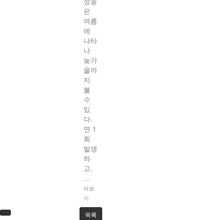
성충
은
여름
에
나타
나
늦가
을까
지
볼
수
있
다.
연 1
회
발생
하
고,
…
더보
기
목록