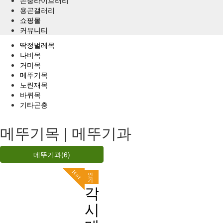
용곤갤러리
쇼핑몰
커뮤니티
딱정벌레목
나비목
거미목
메뚜기목
노린재목
바퀴목
기타곤충
메뚜기목 | 메뚜기과
메뚜기과(6)
Hot
인
기
각
시