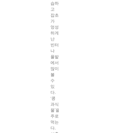
습하
고
잡초
가
엉성
하게
난
빈터
나
풀밭
에서
많이
볼
수
있
다.
‘콩
과식
물’을
주로
먹는
다.