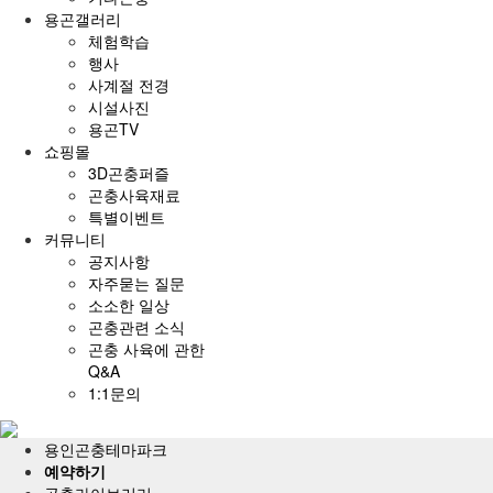
용곤갤러리
체험학습
행사
사계절 전경
시설사진
용곤TV
쇼핑몰
3D곤충퍼즐
곤충사육재료
특별이벤트
커뮤니티
공지사항
자주묻는 질문
소소한 일상
곤충관련 소식
곤충 사육에 관한
Q&A
1:1문의
전
체
용인곤충테마파크
메
예약하기
뉴
곤충라이브러리