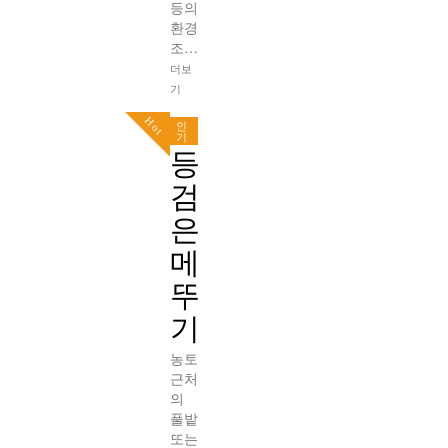
등의
환경
조…
더보
기
Hot
인
기
등
검
은
메
뚜
기
농토
근처
의
풀밭
또는