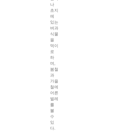
나
초지
에
있는
벼과
식물
을
먹이
로
하
며,
봄철
과
가을
철에
어른
벌레
를
볼
수
있
다.