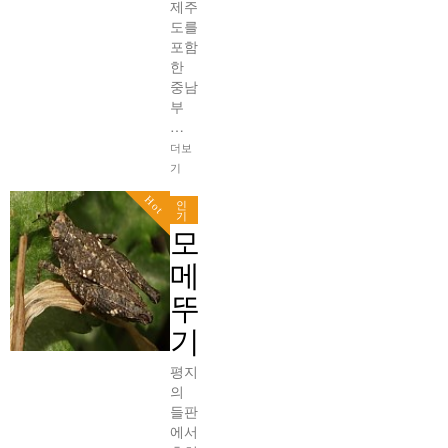
제주
도를
포함
한
중남
부
…
더보
기
Hot
인
기
모
메
뚜
기
평지
의
들판
에서