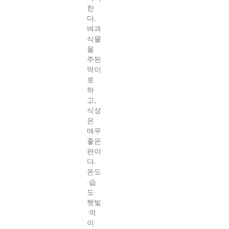
한
다.
벼과
식물
을
주된
먹이
로
하
고,
식성
은
매우
좋은
편이
다.
온도
·습
도·
햇빛
·먹
이