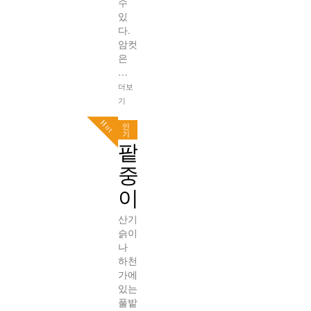
수
있
다.
암컷
은
…
더보
기
Hot
인
기
팥
중
이
산기
슭이
나
하천
가에
있는
풀밭