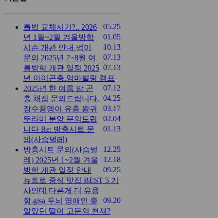
05.25
톱밥 교체시기?..
2026
01.05
년 1월~2월 겨울방학
10.13
시즌 개관 안내
먹이
07.13
문의
2025년 7~8월 여
07.13
름방학 개관 일정
2025
년 아이곤충.엄마힐링 캠프
07.12
2025년 한 여름 밤 곤
04.25
충 채집
문의드립니다.
03.17
장수풍뎅이 유충
왕귀
02.04
뚜라미 분양 문의드립
01.13
니다
Re: 방충시트 문
의(사슴벌레)
12.25
방충시트 문의(사슴벌
12.18
레)
2025년 1~2월 겨울
09.25
방학 개관 일정 안내
뉴트로 중식 맛집 BEST 5 기
사인데 다른게 더 유용
09.20
함.gisa
두뇌 영애인 줄
알았던 딸이 고문의 천재?