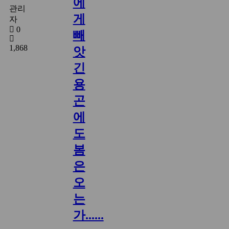
에
관리
게
자
0
빼
1,868
앗
긴
용
곤
에
도
봄
은
오
는
가......