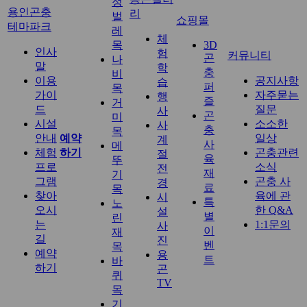
정
용인곤충
리
벌
쇼핑몰
테마파크
레
체
목
3D
인사
험
커뮤니티
곤
나
말
학
충
비
이용
공지사항
습
퍼
목
가이
자주묻는
행
즐
거
드
질문
사
곤
미
시설
소소한
사
충
목
안내
예약
일상
계
사
메
체험
하기
곤충관련
절
육
뚜
프로
소식
전
재
기
그램
곤충 사
경
료
목
찾아
육에 관
시
특
노
오시
한 Q&A
설
별
린
는
1:1문의
사
이
재
길
진
벤
목
예약
용
트
바
하기
곤
퀴
TV
목
기