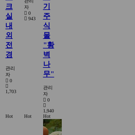
관리
크
기
자
0
실
주
943
내
식
외
물
전
"황
경
벽
나
관리
무"
자
0
관리
1,703
자
0
1,940
Hot
Hot
Hot