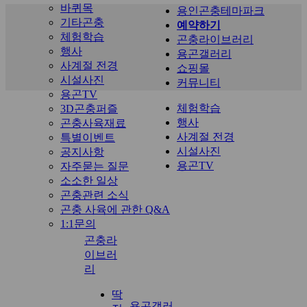
바퀴목
용인곤충테마파크
기타곤충
예약하기
체험학습
곤충라이브러리
행사
용곤갤러리
사계절 전경
쇼핑몰
시설사진
커뮤니티
용곤TV
체험학습
3D곤충퍼즐
행사
곤충사육재료
사계절 전경
특별이벤트
시설사진
공지사항
용곤TV
자주묻는 질문
소소한 일상
곤충관련 소식
곤충 사육에 관한 Q&A
1:1문의
곤충라
이브러
리
딱
용곤갤러