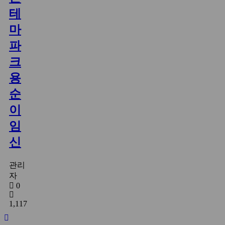
테
마
파
크
용
순
이
임
신
관리
자
0
1,117