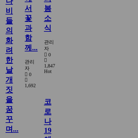
나
서
봄
비
꽃
소
들
과
식
의
함
화
관리
께...
자
려
0
한
관리
1,847
자
날
Hot
0
개
1,692
짓
을
코
꿈
로
꾸
나
며...
19