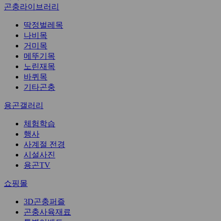
곤충라이브러리
딱정벌레목
나비목
거미목
메뚜기목
노린재목
바퀴목
기타곤충
용곤갤러리
체험학습
행사
사계절 전경
시설사진
용곤TV
쇼핑몰
3D곤충퍼즐
곤충사육재료