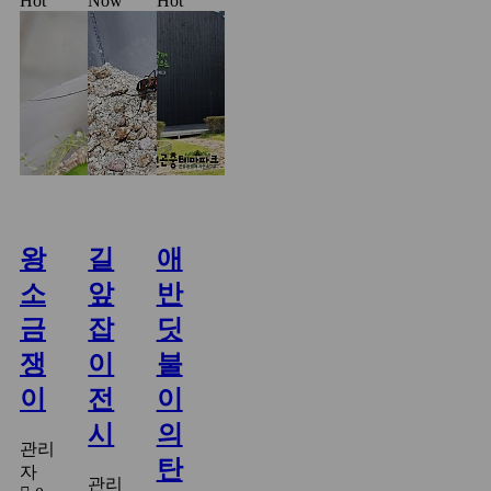
Hot
Now
Hot
왕
길
애
소
앞
반
금
잡
딧
쟁
이
불
이
전
이
시
의
관리
탄
자
관리