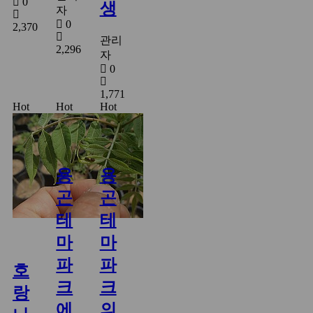
0
생
자
0
2,370
관리
2,296
자
0
1,771
Hot
Hot
Hot
용
용
곤
곤
테
테
마
마
파
파
호
크
크
랑
에
의