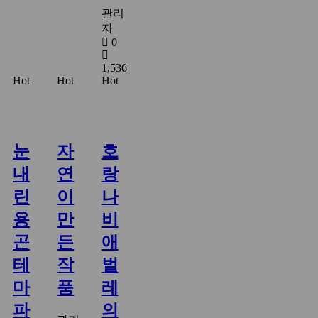
관리
자
0
1,536
Hot
Hot
Hot
눈
자
호
내
연
랑
린
이
나
용
만
비
곤
든
애
테
작
벌
마
품
레
파
의