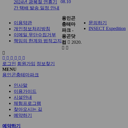
08.10
2024년 광복절 연휴기
간 택배 발송 일정 안내
용인곤
이용약관
문의하기
충테마
INSECT Expedition
개인정보처리방침
파크 -
이메일 무단수집거부
용곤닷
책임의 한계와 법적고지
컴
2020.
로그인
회원가입
정보찾기
MENU
용인곤충테마파크
인사말
이용가이드
시설안내
체험프로그램
찾아오시는 길
예약하기
예약하기