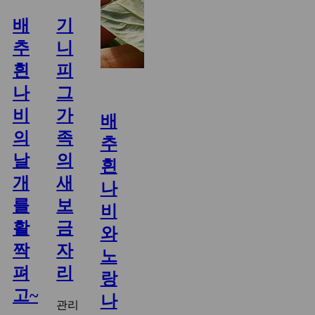
배
기
추
니
흰
피
나
그
비
가
배
의
족
추
날
의
흰
개
새
나
를
보
비
활
금
와
짝
자
노
펴
리
랑
고~
나
관리