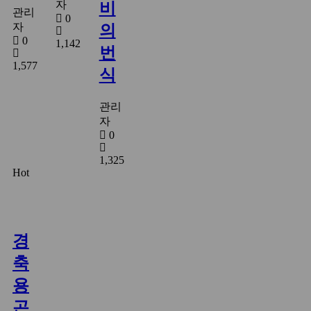
자
비
관리
0
자
의
0
1,142
번
1,577
식
관리
자
0
1,325
Hot
경
축
용
곤