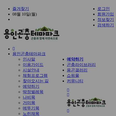
즐겨찾기
로그인
08월 10일(월)
회원가입
정보찾기
검색하기
홈
용인곤충테마파크
으
인사말
예약하기
로
이용가이드
곤충라이브러리
시설안내
용곤갤러리
체험프로그램
쇼핑몰
찾아오시는 길
커뮤니티
예약하기
전
딱정벌레목
체
나비목
메
거미목
뉴
메뚜기목
노린재목