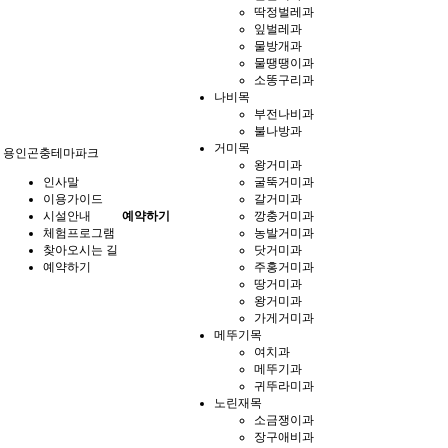
딱정벌레과
잎벌레과
물방개과
물땡땡이과
소똥구리과
나비목
부전나비과
불나방과
거미목
용인곤충테마파크
왕거미과
인사말
굴뚝거미과
이용가이드
갈거미과
시설안내
예약하기
깡충거미과
체험프로그램
농발거미과
찾아오시는 길
닷거미과
예약하기
주홍거미과
땅거미과
왕거미과
가게거미과
메뚜기목
여치과
메뚜기과
귀뚜라미과
노린재목
소금쟁이과
장구애비과