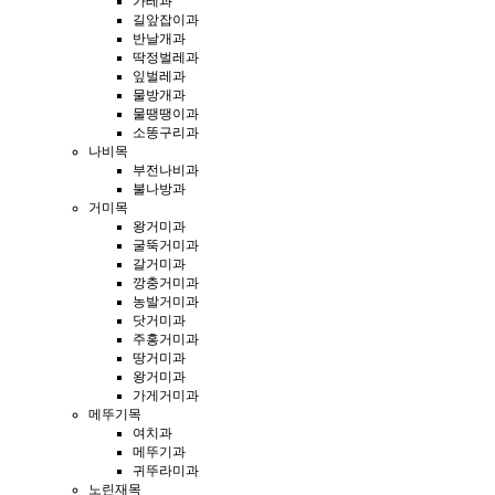
가레과
길앞잡이과
반날개과
딱정벌레과
잎벌레과
물방개과
물땡땡이과
소똥구리과
나비목
부전나비과
불나방과
거미목
왕거미과
굴뚝거미과
갈거미과
깡충거미과
농발거미과
닷거미과
주홍거미과
땅거미과
왕거미과
가게거미과
메뚜기목
여치과
메뚜기과
귀뚜라미과
노린재목