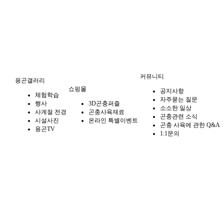
커뮤니티
용곤갤러리
쇼핑몰
공지사항
체험학습
자주묻는 질문
행사
3D곤충퍼즐
소소한 일상
사계절 전경
곤충사육재료
곤충관련 소식
시설사진
온라인 특별이벤트
곤충 사육에 관한 Q&A
용곤TV
1:1문의