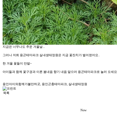
지금은 너무나도 추운 겨울날...
그러나 저희 용곤테마파크 실내생태정원은 지금 꽃잔치가 벌어졌어요..
한 겨울 꽃들이 만발~
아이들과 함께 꽃구경과 이른 봄내음 향기 내음 맡으러 용곤테마파크로 놀러 오세요..
용인아이와함께가볼만하곳
,
용인곤충테마파크
,
실내생태정원
목록
Now