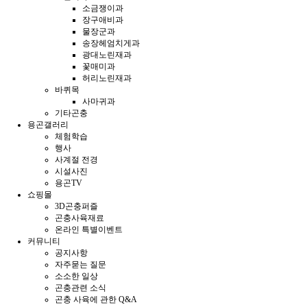
소금쟁이과
장구애비과
물장군과
송장헤엄치게과
광대노린재과
꽃매미과
허리노린재과
바퀴목
사마귀과
기타곤충
용곤갤러리
체험학습
행사
사계절 전경
시설사진
용곤TV
쇼핑몰
3D곤충퍼즐
곤충사육재료
온라인 특별이벤트
커뮤니티
공지사항
자주묻는 질문
소소한 일상
곤충관련 소식
곤충 사육에 관한 Q&A