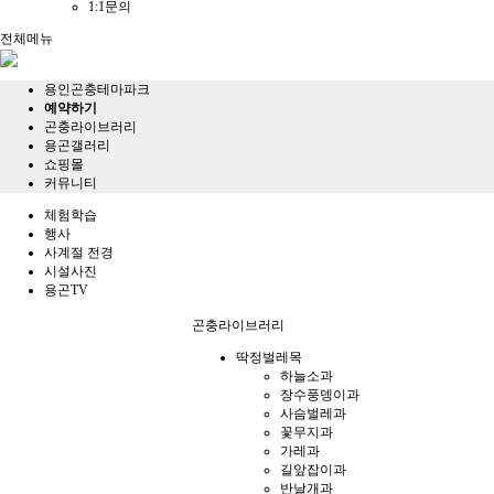
1:1문의
전체메뉴
용인곤충테마파크
예약하기
곤충라이브러리
용곤갤러리
쇼핑몰
커뮤니티
체험학습
행사
사계절 전경
시설사진
용곤TV
곤충라이브러리
딱정벌레목
하늘소과
장수풍뎅이과
사슴벌레과
꽃무지과
가레과
길앞잡이과
반날개과