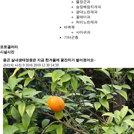
물장군과
송장헤엄치게과
광대노린재과
꽃매미과
허리노린재과
바퀴목
사마귀과
기타곤충
포토갤러리
시설사진
용곤 실내생태정원은 지금 한겨울에 꽃잔치가 벌어졌어요~
관리자
사진
0
1016
2019.12.30 14:59