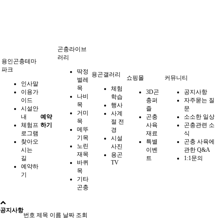
곤충라이브
러리
용인곤충테마
파크
딱정
용곤갤러리
쇼핑몰
커뮤니티
벌레
인사말
목
체험
이용가
3D곤
공지사항
나비
학습
이드
충퍼
자주묻는 질
목
행사
시설안
즐
문
거미
사계
내
예약
곤충
소소한 일상
목
절 전
체험프
하기
사육
곤충관련 소
메뚜
경
로그램
재료
식
기목
시설
찾아오
특별
곤충 사육에
노린
사진
시는
이벤
관한 Q&A
재목
용곤
길
트
1:1문의
바퀴
TV
예약하
목
기
기타
곤충
공지사항
번호
제목
이름
날짜
조회