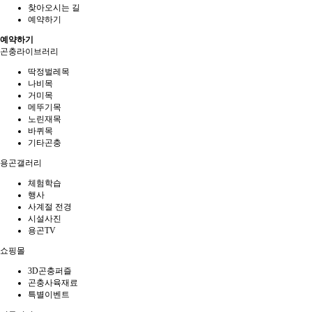
찾아오시는 길
예약하기
예약하기
곤충라이브러리
딱정벌레목
나비목
거미목
메뚜기목
노린재목
바퀴목
기타곤충
용곤갤러리
체험학습
행사
사계절 전경
시설사진
용곤TV
쇼핑몰
3D곤충퍼즐
곤충사육재료
특별이벤트