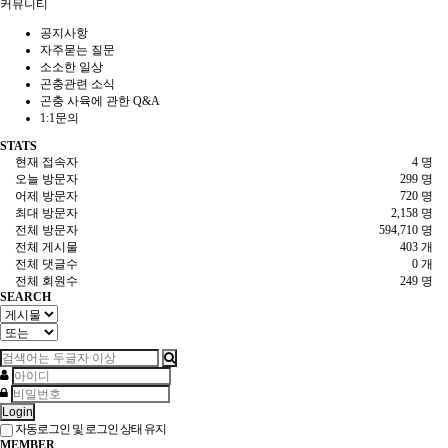
커뮤니티
공지사항
자주묻는 질문
소소한 일상
곤충관련 소식
곤충 사육에 관한 Q&A
1:1문의
STATS
현재 접속자
4 명
오늘 방문자
299 명
어제 방문자
720 명
최대 방문자
2,158 명
전체 방문자
594,710 명
전체 게시물
403 개
전체 댓글수
0 개
전체 회원수
249 명
SEARCH
Login
자동로그인 및 로그인 상태 유지
MEMBER