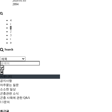
2020.01.03
2894
1
2
3
Search
커뮤니티
공지사항
자주묻는 질문
소소한 일상
곤충관련 소식
곤충 사육에 관한 Q&A
1:1문의
최근글