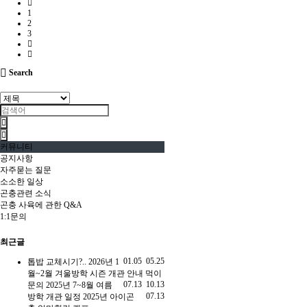
1
2
3
Search
커뮤니티
공지사항
자주묻는 질문
소소한 일상
곤충관련 소식
곤충 사육에 관한 Q&A
1:1문의
최근글
01.05
05.25
톱밥 교체시기?..
2026년 1
월~2월 겨울방학 시즌 개관 안내
먹이
07.13
10.13
문의
2025년 7~8월 여름
07.13
방학 개관 일정
2025년 아이곤