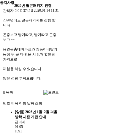
공지사항
2020년 딸곤패키지 진행
2020.01.14 11:31
관리자
0
3745
2020년에도 딸곤패키지를 진행 합
니다
곤충보고 딸기따고, 딸기따고 곤충
보고 ~~
용인곤충테마파크와 쌍둥이네딸기
농장 두 곳 다 방문 시 10% 할인된
가격으로
체험을 하실 수 있습니다.
많은 성원 부탁드립니다.
목록
번호
제목
이름
날짜
조회
[알림]
2026년 1월~2월 겨울
방학 시즌 개관 안내
관리자
01.05
1091