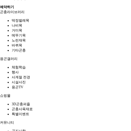
예약하기
곤충라이브러리
딱정벌레목
나비목
거미목
메뚜기목
노린재목
바퀴목
기타곤충
용곤갤러리
체험학습
행사
사계절 전경
시설사진
용곤TV
쇼핑몰
3D곤충퍼즐
곤충사육재료
특별이벤트
커뮤니티