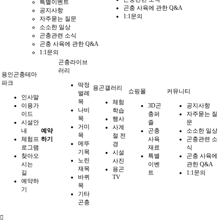
특별이벤트
곤충 사육에 관한 Q&A
공지사항
1:1문의
자주묻는 질문
소소한 일상
곤충관련 소식
곤충 사육에 관한 Q&A
1:1문의
곤충라이브
러리
용인곤충테마
파크
딱정
용곤갤러리
쇼핑몰
커뮤니티
벌레
인사말
목
체험
이용가
3D곤
공지사항
나비
학습
이드
충퍼
자주묻는 질
목
행사
시설안
즐
문
거미
사계
내
예약
곤충
소소한 일상
목
절 전
체험프
하기
사육
곤충관련 소
메뚜
경
로그램
재료
식
기목
시설
찾아오
특별
곤충 사육에
노린
사진
시는
이벤
관한 Q&A
재목
용곤
길
트
1:1문의
바퀴
TV
예약하
목
기
기타
곤충