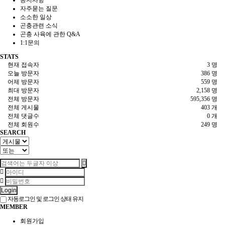
공지사항
자주묻는 질문
소소한 일상
곤충관련 소식
곤충 사육에 관한 Q&A
1:1문의
STATS
현재 접속자
3 명
오늘 방문자
386 명
어제 방문자
559 명
최대 방문자
2,158 명
전체 방문자
595,356 명
전체 게시물
403 개
전체 댓글수
0 개
전체 회원수
249 명
SEARCH
Login
자동로그인 및 로그인 상태 유지
MEMBER
회원가입