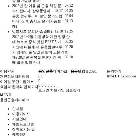
충.엄마힐링 캠프
07.12
2025년 한 여름 밤 곤충 채집
문
03.17
04.25
의드립니다.
장수풍뎅이
02.04
유충
왕귀뚜라미 분양 문의드립
01.13
니다
Re: 방충시트 문의(사슴벌
레)
12.18
12.25
방충시트 문의(사슴벌레)
2025년 1~2월 겨울방학 개관 일정 안
09.25
내
뉴트로 중식 맛집 BEST 5 기
09.20
사인데 다른게 더 유용함.gisa
두
뇌 영애인 줄 알았던 딸이 고문의 천
08.10
재?
2024년 광복절 연휴기간 택
배 발송 일정 안내
이용약관
용인곤충테마파크 - 용곤닷컴
2020.
문의하기
INSECT Expedition
개인정보처리방침
이메일 무단수집거부
책임의 한계와 법적고지
로그인
회원가입
정보찾기
MENU
용인곤충테마파크
인사말
이용가이드
시설안내
체험프로그램
찾아오시는 길
예약하기