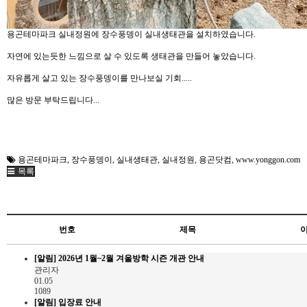
용곤테마파크 실내정원에 장수풍뎅이 실내생태관을 설치하였습니다.
자연에 있는듯한 느낌으로 살 수 있도록 생태관을 만들어 놓았습니다.
자유롭게 살고 있는 장수풍뎅이를 만나보실 기회.....
많은 방문 부탁드립니다...
용곤테마파크
,
장수풍뎅이
,
실내생태관
,
실내정원
,
용곤닷컴
,
www.yonggon.com
목록
번호
제목
[알림]
2026년 1월~2월 겨울방학 시즌 개관 안내
관리자
01.05
1089
[알림]
입장료 안내