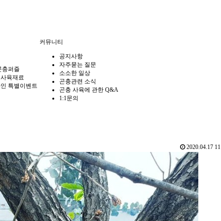
커뮤니티
공지사항
자주묻는 질문
곤충퍼즐
소소한 일상
충사육재료
곤충관련 소식
인 특별이벤트
곤충 사육에 관한 Q&A
1:1문의
2020.04.17 11