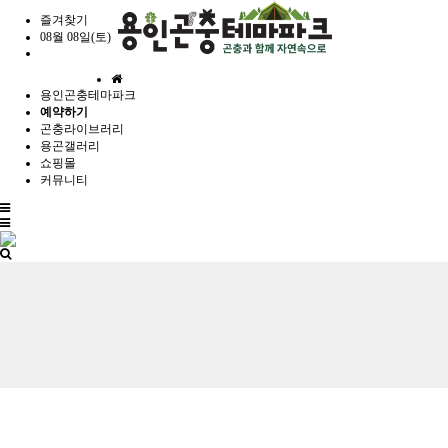
즐겨찾기
08월 08일(토)
홈
용인곤충테마파크
으
예약하기
로
곤충라이브러리
용곤갤러리
쇼핑몰
커뮤니티
전
체
메
뉴