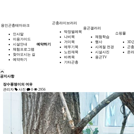
곤충라이브러리
용인곤충테마파크
용곤갤러리
딱정벌레목
쇼핑몰
인사말
나비목
체험학습
이용가이드
거미목
행사
3D
시설안내
예약하기
메뚜기목
사계절 전경
곤
체험프로그램
노린재목
시설사진
온라
찾아오시는 길
바퀴목
용곤TV
예약하기
기타곤충
공지사항
장수풍뎅이의 여유
관리자
사진
0
2956