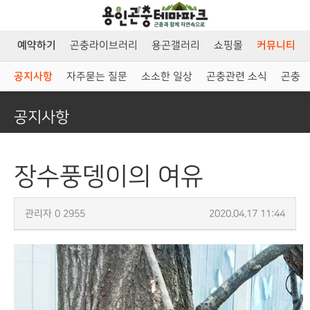
예약하기
커뮤니티
크
곤충라이브러리
용곤갤러리
쇼핑몰
공지사항
자주묻는 질문
소소한 일상
곤충관련 소식
곤충 
공지사항
장수풍뎅이의 여유
관리자
0
2955
2020.04.17 11:44