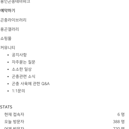
용인곤충테마파크
예약하기
곤충라이브러리
용곤갤러리
쇼핑몰
커뮤니티
공지사항
자주묻는 질문
소소한 일상
곤충관련 소식
곤충 사육에 관한 Q&A
1:1문의
STATS
현재 접속자
6 명
오늘 방문자
388 명
어제 방문자
720 명