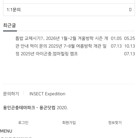
1:1문의
최근글
12.25
톱밥 교체시기?..
2026년 1월~2월 겨울방학 시즌 개
01.05
05.25
09.25
관 안내
먹이 문의
2025년 7~8월 여름방학 개관 일
07.13
10.13
09.20
정
2025년 아이곤충.엄마힐링 캠프
07.13
08.10
문의하기
INSECT Expedition
용인곤충테마파크 - 용곤닷컴
2020.
로그인
회원가입
정보찾기
MENU