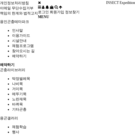
INSECT Expedition
개인정보처리방침
이메일 무단수집거부
로그인
회원가입
정보찾기
책임의 한계와 법적고지
MENU
용인곤충테마파크
인사말
이용가이드
시설안내
체험프로그램
찾아오시는 길
예약하기
예약하기
곤충라이브러리
딱정벌레목
나비목
거미목
메뚜기목
노린재목
바퀴목
기타곤충
용곤갤러리
체험학습
행사