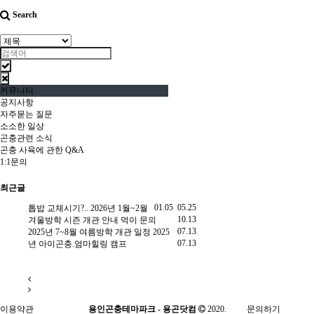
Search
커뮤니티
공지사항
자주묻는 질문
소소한 일상
곤충관련 소식
곤충 사육에 관한 Q&A
1:1문의
최근글
2.25
01.05
05.25
톱밥 교체시기?..
2026년 1월~2월
2025년 한 여름 밤 곤충 채
9.25
10.13
겨울방학 시즌 개관 안내
먹이 문의
드립니다.
장수풍뎅이 유충
07.13
용
2025년 7~8월 여름방학 개관 일정
2025
뚜라미 분양 문의드립니다
9.20
07.13
년 아이곤충.엄마힐링 캠프
트 문의(사슴벌레)
8.10
이용약관
용인곤충테마파크 - 용곤닷컴
2020.
문의하기