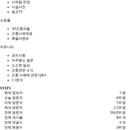
사계절 전경
시설사진
용곤TV
쇼핑몰
3D곤충퍼즐
곤충사육재료
특별이벤트
커뮤니티
공지사항
자주묻는 질문
소소한 일상
곤충관련 소식
곤충 사육에 관한 Q&A
1:1문의
STATS
현재 접속자
5 명
오늘 방문자
439 명
어제 방문자
720 명
최대 방문자
2,158 명
전체 방문자
594,850 명
전체 게시물
403 개
전체 댓글수
0 개
전체 회원수
249 명