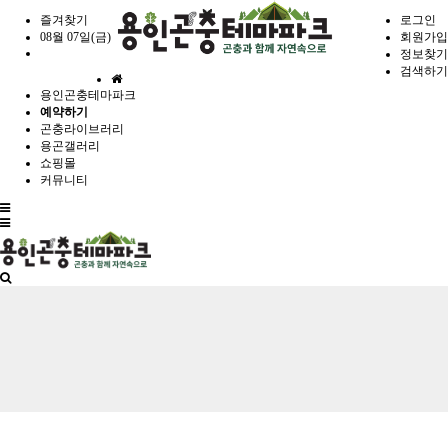
즐겨찾기
로그인
08월 07일(금)
회원가입
정보찾기
검색하기
홈
용인곤충테마파크
으
예약하기
로
곤충라이브러리
용곤갤러리
쇼핑몰
커뮤니티
전
체
메
뉴