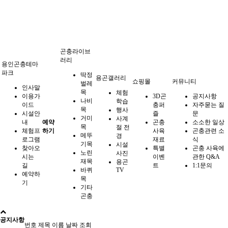
곤충라이브
러리
용인곤충테마
파크
딱정
용곤갤러리
쇼핑몰
커뮤니티
벌레
인사말
목
체험
이용가
3D곤
공지사항
나비
학습
이드
충퍼
자주묻는 질
목
행사
시설안
즐
문
거미
사계
내
예약
곤충
소소한 일상
목
절 전
체험프
하기
사육
곤충관련 소
메뚜
경
로그램
재료
식
기목
시설
찾아오
특별
곤충 사육에
노린
사진
시는
이벤
관한 Q&A
재목
용곤
길
트
1:1문의
바퀴
TV
예약하
목
기
기타
곤충
공지사항
번호
제목
이름
날짜
조회