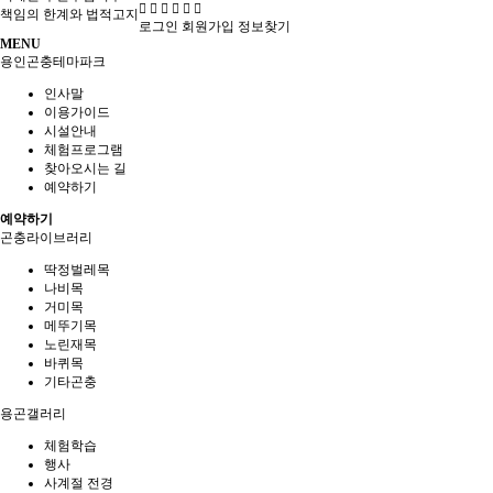
책임의 한계와 법적고지
로그인
회원가입
정보찾기
MENU
용인곤충테마파크
인사말
이용가이드
시설안내
체험프로그램
찾아오시는 길
예약하기
예약하기
곤충라이브러리
딱정벌레목
나비목
거미목
메뚜기목
노린재목
바퀴목
기타곤충
용곤갤러리
체험학습
행사
사계절 전경