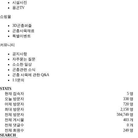
시설사진
용곤TV
쇼핑몰
3D곤충퍼즐
곤충사육재료
특별이벤트
커뮤니티
공지사항
자주묻는 질문
소소한 일상
곤충관련 소식
곤충 사육에 관한 Q&A
1:1문의
STATS
현재 접속자
5 명
오늘 방문자
338 명
어제 방문자
720 명
최대 방문자
2,158 명
전체 방문자
594,749 명
전체 게시물
403 개
전체 댓글수
0 개
전체 회원수
249 명
SEARCH