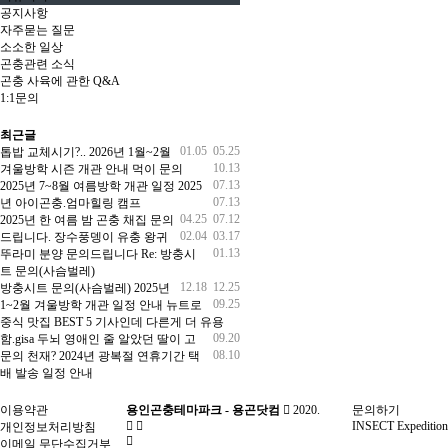
공지사항
자주묻는 질문
소소한 일상
곤충관련 소식
곤충 사육에 관한 Q&A
1:1문의
최근글
01.05
05.25
톱밥 교체시기?..
2026년 1월~2월
10.13
겨울방학 시즌 개관 안내
먹이 문의
07.13
2025년 7~8월 여름방학 개관 일정
2025
07.13
년 아이곤충.엄마힐링 캠프
04.25
07.12
2025년 한 여름 밤 곤충 채집
문의
02.04
03.17
드립니다.
장수풍뎅이 유충
왕귀
01.13
뚜라미 분양 문의드립니다
Re: 방충시
트 문의(사슴벌레)
12.18
12.25
방충시트 문의(사슴벌레)
2025년
09.25
1~2월 겨울방학 개관 일정 안내
뉴트로
중식 맛집 BEST 5 기사인데 다른게 더 유용
09.20
함.gisa
두뇌 영애인 줄 알았던 딸이 고
08.10
문의 천재?
2024년 광복절 연휴기간 택
배 발송 일정 안내
이용약관
용인곤충테마파크 - 용곤닷컴
2020.
문의하기
INSECT Expedition
개인정보처리방침
이메일 무단수집거부