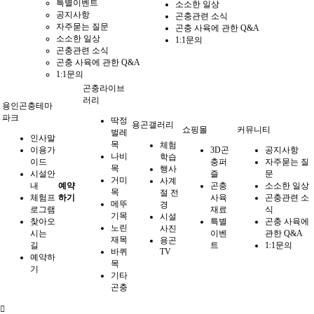
특별이벤트
소소한 일상
공지사항
곤충관련 소식
자주묻는 질문
곤충 사육에 관한 Q&A
소소한 일상
1:1문의
곤충관련 소식
곤충 사육에 관한 Q&A
1:1문의
곤충라이브
러리
용인곤충테마
파크
딱정
용곤갤러리
쇼핑몰
커뮤니티
벌레
인사말
목
체험
이용가
3D곤
공지사항
나비
학습
이드
충퍼
자주묻는 질
목
행사
시설안
즐
문
거미
사계
내
예약
곤충
소소한 일상
목
절 전
체험프
하기
사육
곤충관련 소
메뚜
경
로그램
재료
식
기목
시설
찾아오
특별
곤충 사육에
노린
사진
시는
이벤
관한 Q&A
재목
용곤
길
트
1:1문의
바퀴
TV
예약하
목
기
기타
곤충