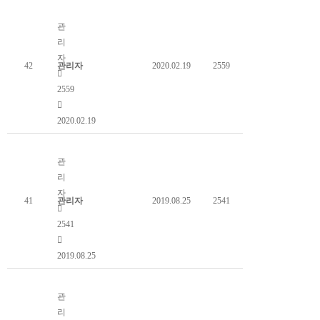
곤충에 대한 새로운 인식과 시도....
관
리
자
42
관리자
2020.02.19
2559
2559
2020.02.19
용곤테마파크에 있는 호주벌통 확인하기 (영상이 안됨)
관
리
자
41
관리자
2019.08.25
2541
2541
2019.08.25
저장말벌집 제거작전 (안승재님 페이스북)
관
리