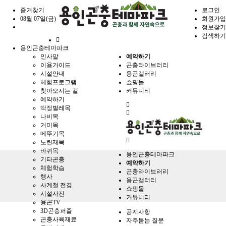
즐겨찾기
로그인
08월 07일(금)
회원가입
정보찾기
검색하기
홈
용인곤충테마파크
으
인사말
예약하기
로
이용가이드
곤충라이브러리
시설안내
용곤갤러리
체험프로그램
쇼핑몰
찾아오시는 길
커뮤니티
예약하기
전
딱정벌레목
체
나비목
메
거미목
뉴
메뚜기목
노린재목
바퀴목
용인곤충테마파크
기타곤충
예약하기
체험학습
곤충라이브러리
행사
용곤갤러리
사계절 전경
쇼핑몰
시설사진
커뮤니티
용곤TV
3D곤충퍼즐
공지사항
곤충사육재료
자주묻는 질문