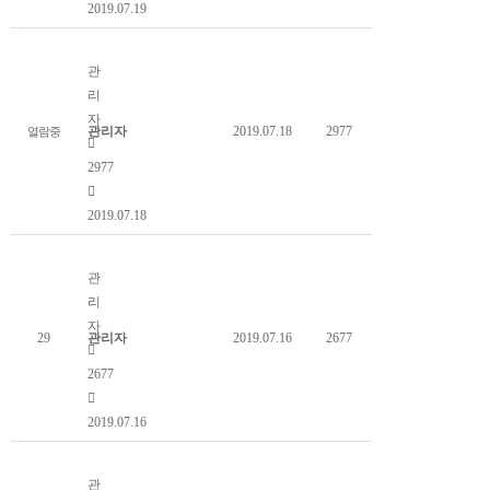
2019.07.19
참풀색하늘소
관
리
자
관리자
2019.07.18
2977
열람중
2977
2019.07.18
사슴풍뎅이 산란해체
관
리
자
29
관리자
2019.07.16
2677
2677
2019.07.16
호랑나비 알받기 준비작업
관