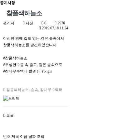
공지사항
참풀색하늘소
관리자
사진
0
2976
2019.07.18 11:24
야심한 밤에 길도 없는 깊은 숲속에서
참풀색하늘소를 발견하였습니다.
#참풀색하늘소
#무성한수풀 속 뚫고, 깊은 숲속으로
#참나무수액터 발견 @ Yongin
참풀색하늘소
,
숲속
,
참나무수액터
목록
번호
제목
이름
날짜
조회