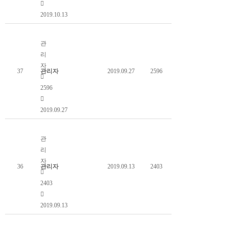
2019.10.13
명사와의 만남 (신유항 교수님)
관
리
자
37
관리자
2019.09.27
2596
2596
2019.09.27
말벌주 담그기 (안승재님 페이스북)
관
리
자
36
관리자
2019.09.13
2403
2403
2019.09.13
사슴풍뎅이