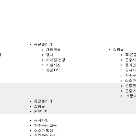
용곤갤러리
체험학습
쇼핑몰
과
행사
3D곤
사계절 전경
곤충사
시설사진
온라인
용곤TV
공지사
자주묻
소소한
곤충관
곤충 
1:1문
용곤갤러리
쇼핑몰
커뮤니티
공지사항
자주묻는 질문
소소한 일상
곤충관련 소식