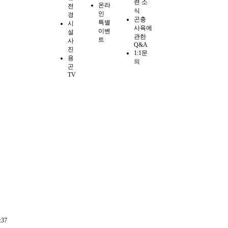
련 소
온라
전
식
인
경
곤충
특별
시
사육에
이벤
설
관한
트
사
Q&A
진
1:1문
용
의
곤
TV
:37