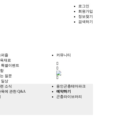
로그인
회원가입
정보찾기
검색하기
충퍼즐
커뮤니티
육재료
전
 특별이벤트
체
항
메
는 질문
뉴
 일상
련 소식
용인곤충테마파크
사육에 관한 Q&A
예약하기
의
곤충라이브러리