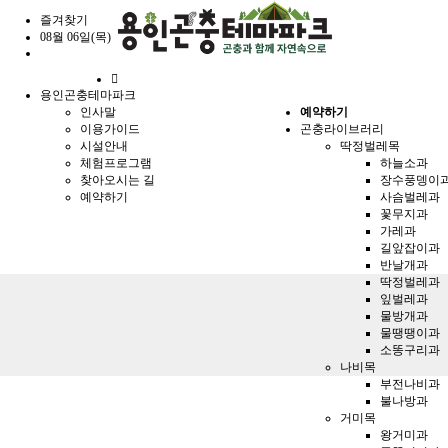
즐겨찾기
08월 06일(목)
홈
용인곤충테마파크
으
인사말
예약하기
로
이용가이드
곤충라이브러리
시설안내
딱정벌레목
체험프로그램
하늘소과
찾아오시는 길
장수풍뎅이
예약하기
사슴벌레과
꽃무지과
가레과
길앞잡이과
반날개과
딱정벌레과
잎벌레과
물방개과
물땡땡이과
소똥구리과
나비목
부전나비과
불나방과
거미목
왕거미과