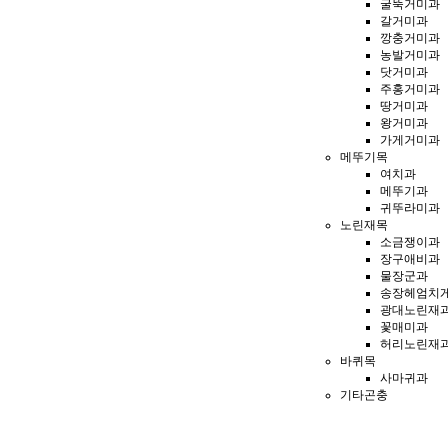
굴뚝거미과
갈거미과
깡충거미과
농발거미과
닷거미과
주홍거미과
땅거미과
왕거미과
가게거미과
메뚜기목
여치과
메뚜기과
귀뚜라미과
노린재목
소금쟁이과
장구애비과
물장군과
송장헤엄치
광대노린재
꽃매미과
허리노린재
바퀴목
사마귀과
기타곤충