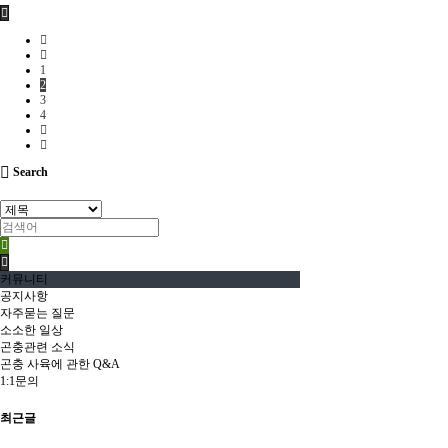
1
2
3
4
Search
커뮤니티
공지사항
자주묻는 질문
소소한 일상
곤충관련 소식
곤충 사육에 관한 Q&A
1:1문의
최근글