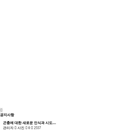
공지사항
곤충에 대한 새로운 인식과 시도....
관리자
사진
0
2557