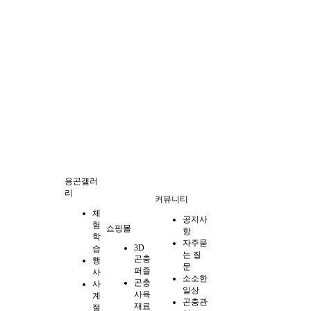
용곤갤러
리
커뮤니티
체
공지사
험
쇼핑몰
항
학
자주묻
3D
습
는 질
곤충
행
문
퍼즐
사
소소한
곤충
사
일상
사육
계
곤충관
재료
절