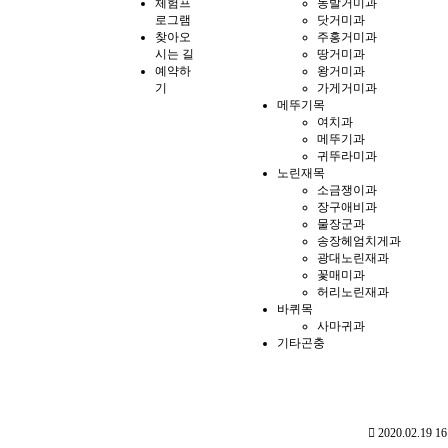
체험프
농발거미과
로그램
닷거미과
찾아오
주홍거미과
시는 길
땅거미과
예약하
왕거미과
기
가게거미과
메뚜기목
여치과
메뚜기과
귀뚜라미과
노린재목
소금쟁이과
장구애비과
물장군과
송장헤엄치게과
광대노린재과
꽃매미과
허리노린재과
바퀴목
사마귀과
기타곤충
2020.02.19 16