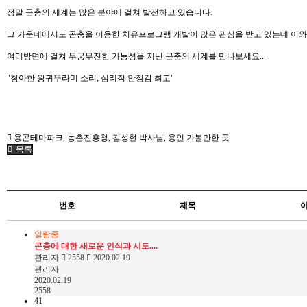
정말 곤충의 세계는 많은 분야에 걸쳐 발전하고 있습니다.
그 가운데에서도 곤충을 이용한 치유프로그램 개발이 많은 관심을 받고 있는데 이와
여러방면에 걸쳐 무궁무진한 가능성을 지닌 곤충의 세계를 만나보세요....
"청아한 왕귀뚜라미 소리, 심리적 안정감 최고"
용곤테마파크
,
농촌진흥청
,
김성현 박사님
,
용인 가볼만한 곳
목록
번호
제목
열람중
곤충에 대한 새로운 인식과 시도....
관리자
2558
2020.02.19
관리자
2020.02.19
2558
41