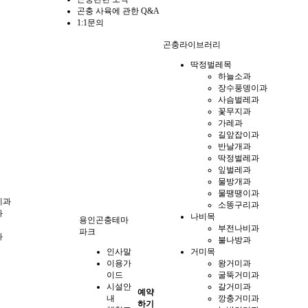
곤충 사육에 관한 Q&A
1:1문의
곤충라이브러리
딱정벌레목
하늘소과
장수풍뎅이과
사슴벌레과
꽃무지과
가레과
길앞잡이과
반날개과
딱정벌레과
잎벌레과
물방개과
물땡땡이과
게과
소똥구리과
과
나비목
용인곤충테마
부전나비과
파크
과
불나방과
인사말
거미목
이용가
왕거미과
이드
굴뚝거미과
시설안
갈거미과
예약
내
깡충거미과
하기