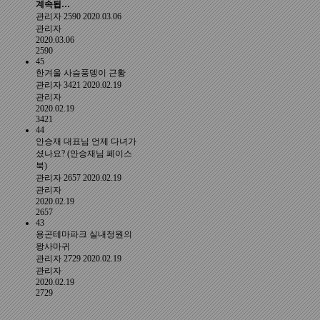
계속됩…
관리자
2590
2020.03.06
관리자
2020.03.06
2590
45
한겨울 사슴풍뎅이 근황
관리자
3421
2020.02.19
관리자
2020.02.19
3421
44
안승재 대표님 언제 다녀가
셨나요? (안승재님 페이스
북)
관리자
2657
2020.02.19
관리자
2020.02.19
2657
43
용곤테마파크 실내정원의
왕사마귀
관리자
2729
2020.02.19
관리자
2020.02.19
2729