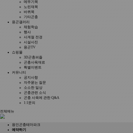
메뚜기목
노린재목
바퀴목
기타곤충
용곤갤러리
체험학습
행사
사계절 전경
시설사진
용곤TV
쇼핑몰
3D곤충퍼즐
곤충사육재료
특별이벤트
커뮤니티
공지사항
자주묻는 질문
소소한 일상
곤충관련 소식
곤충 사육에 관한 Q&A
1:1문의
전체메뉴
용인곤충테마파크
예약하기