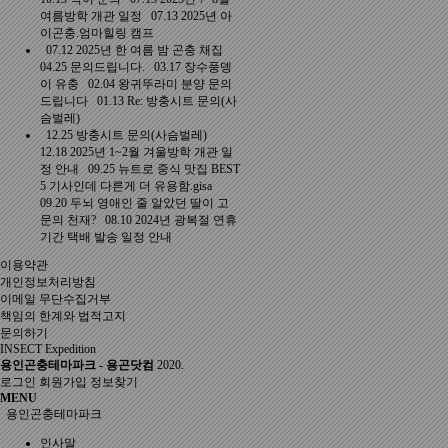
여름방학 개관 일정
07.13
2025년 아
이곤충.엄마힐링 캠프
07.12
2025년 한 여름 밤 곤충 채집
04.25
문의드립니다.
03.17
장수풍뎅
이 유충
02.04
왕귀뚜라미 분양 문의
드립니다
01.13
Re: 방충시트 문의(사
슴벌레)
12.25
방충시트 문의(사슴벌레)
12.18
2025년 1~2월 겨울방학 개관 일
정 안내
09.25
뉴트로 중식 맛집 BEST
5 기사인데 다른게 더 유용함.gisa
09.20
두뇌 영애인 줄 알았던 딸이 고
문의 천재?
08.10
2024년 광복절 연휴
기간 택배 발송 일정 안내
이용약관
개인정보처리방침
이메일 무단수집거부
책임의 한계와 법적고지
문의하기
INSECT Expedition
용인곤충테마파크 - 용곤닷컴
2020.
로그인
회원가입
정보찾기
MENU
용인곤충테마파크
인사말