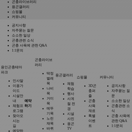
곤충라이브러리
용곤갤러리
쇼핑몰
커뮤니티
공지사항
자주묻는 질문
소소한 일상
곤충관련 소식
곤충 사육에 관한 Q&A
1:1문의
곤충라이브
러리
용인곤충테마
파크
딱정
용곤갤러리
쇼핑몰
커뮤니티
벌레
인사말
목
체험
이용가
3D곤
공지사항
나비
학습
이드
충퍼
자주묻는 질
목
행사
시설안
즐
문
거미
사계
내
예약
곤충
소소한 일상
목
절 전
체험프
하기
사육
곤충관련 소
메뚜
경
로그램
재료
식
기목
시설
찾아오
특별
곤충 사육에
노린
사진
시는
이벤
관한 Q&A
재목
용곤
길
트
1:1문의
바퀴
TV
예약하