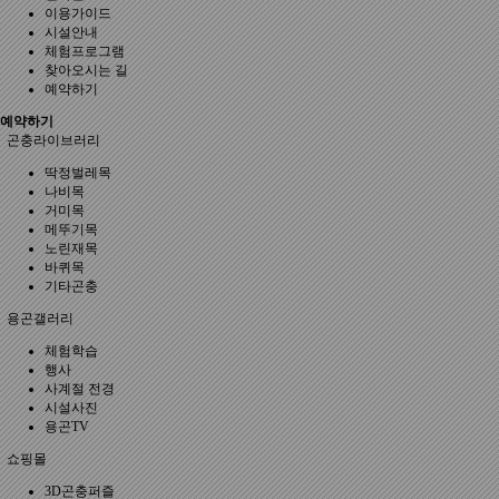
이용가이드
시설안내
체험프로그램
찾아오시는 길
예약하기
예약하기
곤충라이브러리
딱정벌레목
나비목
거미목
메뚜기목
노린재목
바퀴목
기타곤충
용곤갤러리
체험학습
행사
사계절 전경
시설사진
용곤TV
쇼핑몰
3D곤충퍼즐