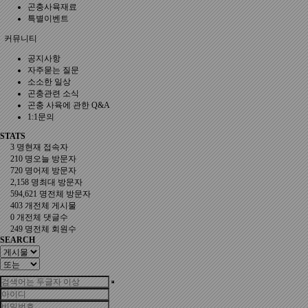
곤충사육재료
특별이벤트
커뮤니티
공지사항
자주묻는 질문
소소한 일상
곤충관련 소식
곤충 사육에 관한 Q&A
1:1문의
STATS
3 명
현재 접속자
210 명
오늘 방문자
720 명
어제 방문자
2,158 명
최대 방문자
594,621 명
전체 방문자
403 개
전체 게시물
0 개
전체 댓글수
249 명
전체 회원수
SEARCH