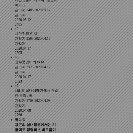
애반딧불이 서식지...용곤테
마파크..
관리자
2485
2020.05.12
관리자
2020.05.12
2485
49
사마귀와 여치
관리자
2595
2020.04.17
관리자
2020.04.17
2595
48
장수풍뎅이의 여유
관리자
2523
2020.04.17
관리자
2020.04.17
2523
47
3월 초 실내생태관에서 우화
한 호랑나비
관리자
2768
2020.04.08
관리자
2020.04.08
2768
열람중
용곤의 실내정원에서는 겨
울에도 생명의 신비로움이