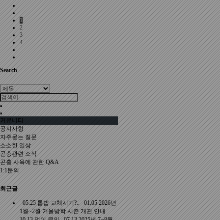
1
2
3
4
Search
커뮤니티
공지사항
자주묻는 질문
소소한 일상
곤충관련 소식
곤충 사육에 관한 Q&A
1:1문의
최근글
05.25
톱밥 교체시기?..
01.05
2026년
1월~2월 겨울방학 시즌 개관 안내
10.13
먹이 문의
07.13
2025년 7~8월