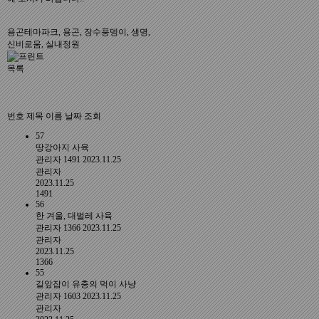
용곤테마파크
,
용곤
,
장수풍뎅이
,
생명
,
신비로움
,
실내정원
목록
번호
제목
이름
날짜
조회
57
땅강아지 사육
관리자
1491
2023.11.25
관리자
2023.11.25
1491
56
한 겨울, 대벌레 사육
관리자
1366
2023.11.25
관리자
2023.11.25
1366
55
길앞잡이 유충의 먹이 사냥
관리자
1603
2023.11.25
관리자