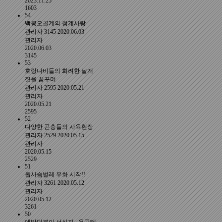
2023.11.25
1603
54
백봉오골계의 청계사랑
관리자
3145
2020.06.03
관리자
2020.06.03
3145
53
호랑나비들의 화려한 날개
짓을 꿈꾸며...
관리자
2595
2020.05.21
관리자
2020.05.21
2595
52
다양한 곤충들의 사육현장
관리자
2529
2020.05.15
관리자
2020.05.15
2529
51
톱사슴벌레 우화 시작!!
관리자
3261
2020.05.12
관리자
2020.05.12
3261
50