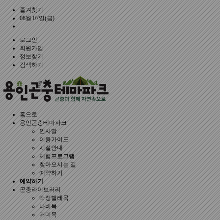
즐겨찾기
08월 07일(금)
로그인
회원가입
정보찾기
검색하기
홈으로
용인곤충테마파크
인사말
이용가이드
시설안내
체험프로그램
찾아오시는 길
예약하기
예약하기
곤충라이브러리
딱정벌레목
나비목
거미목