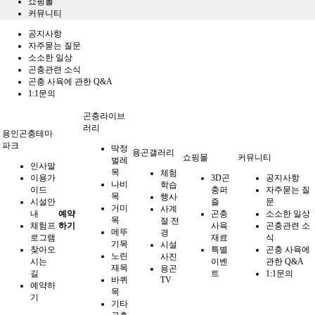
쇼핑몰
커뮤니티
공지사항
자주묻는 질문
소소한 일상
곤충관련 소식
곤충 사육에 관한 Q&A
1:1문의
곤충라이브
러리
용인곤충테마
파크
딱정
용곤갤러리
쇼핑몰
커뮤니티
벌레
인사말
목
체험
이용가
3D곤
공지사항
나비
학습
이드
충퍼
자주묻는 질
목
행사
시설안
즐
문
거미
사계
내
예약
곤충
소소한 일상
목
절 전
체험프
하기
사육
곤충관련 소
메뚜
경
로그램
재료
식
기목
시설
찾아오
특별
곤충 사육에
노린
사진
시는
이벤
관한 Q&A
재목
용곤
길
트
1:1문의
바퀴
TV
예약하
목
기
기타