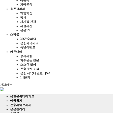
바퀴목
기타곤충
용곤갤러리
체험학습
행사
사계절 전경
시설사진
용곤TV
쇼핑몰
3D곤충퍼즐
곤충사육재료
특별이벤트
커뮤니티
공지사항
자주묻는 질문
소소한 일상
곤충관련 소식
곤충 사육에 관한 Q&A
1:1문의
전체메뉴
용인곤충테마파크
예약하기
곤충라이브러리
용곤갤러리