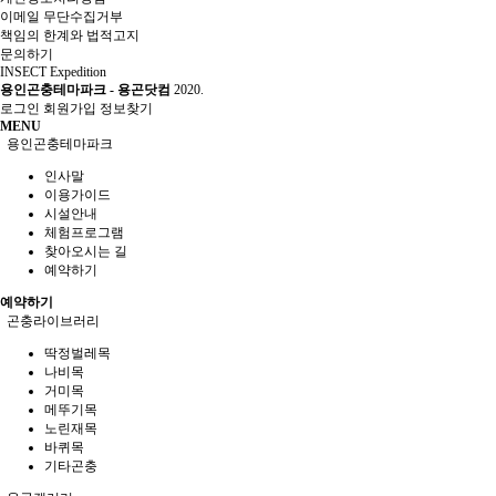
이메일 무단수집거부
책임의 한계와 법적고지
문의하기
INSECT Expedition
용인곤충테마파크 - 용곤닷컴
2020.
로그인
회원가입
정보찾기
MENU
용인곤충테마파크
인사말
이용가이드
시설안내
체험프로그램
찾아오시는 길
예약하기
예약하기
곤충라이브러리
딱정벌레목
나비목
거미목
메뚜기목
노린재목
바퀴목
기타곤충