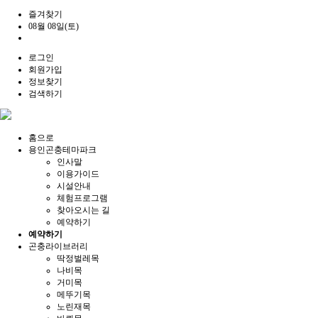
즐겨찾기
08월 08일(토)
로그인
회원가입
정보찾기
검색하기
홈으로
용인곤충테마파크
인사말
이용가이드
시설안내
체험프로그램
찾아오시는 길
예약하기
예약하기
곤충라이브러리
딱정벌레목
나비목
거미목
메뚜기목
노린재목