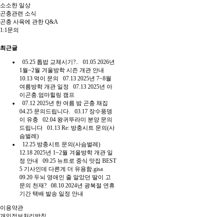
소소한 일상
곤충관련 소식
곤충 사육에 관한 Q&A
1:1문의
최근글
05.25
톱밥 교체시기?..
01.05
2026년
1월~2월 겨울방학 시즌 개관 안내
10.13
먹이 문의
07.13
2025년 7~8월
여름방학 개관 일정
07.13
2025년 아
이곤충.엄마힐링 캠프
07.12
2025년 한 여름 밤 곤충 채집
04.25
문의드립니다.
03.17
장수풍뎅
이 유충
02.04
왕귀뚜라미 분양 문의
드립니다
01.13
Re: 방충시트 문의(사
슴벌레)
12.25
방충시트 문의(사슴벌레)
12.18
2025년 1~2월 겨울방학 개관 일
정 안내
09.25
뉴트로 중식 맛집 BEST
5 기사인데 다른게 더 유용함.gisa
09.20
두뇌 영애인 줄 알았던 딸이 고
문의 천재?
08.10
2024년 광복절 연휴
기간 택배 발송 일정 안내
이용약관
개인정보처리방침