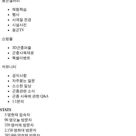
용곤갤러리
체험학습
행사
사계절 전경
시설사진
용곤TV
쇼핑몰
3D곤충퍼즐
곤충사육재료
특별이벤트
커뮤니티
공지사항
자주묻는 질문
소소한 일상
곤충관련 소식
곤충 사육에 관한 Q&A
1:1문의
STATS
3 명
현재 접속자
96 명
오늘 방문자
559 명
어제 방문자
2,158 명
최대 방문자
595,066 명
전체 방문자