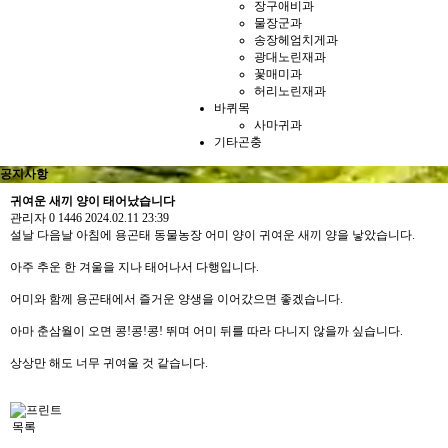
장구애비과
물장군과
송장헤엄치게과
광대노린재과
꽃매미과
허리노린재과
바퀴목
사마귀과
기타곤충
공지사항
귀여운 새끼 양이 태어났습니다
관리자
0
1446
2024.02.11 23:39
설날 다음날 아침에 용곤태 동물농장 어미 양이 귀여운 새끼 양을 낳았습니다.
아주 추운 한 겨울을 지나 태어나서 다행입니다.
어미와 함께 용곤태에서 즐거운 양생을 이어갔으면 좋겠습니다.
아마 춘삼월이 오면 콩!콩!콩! 뛰며 어미 뒤를 따라 다니지 않을까 싶습니다.
상상만 해도 너무 귀여울 것 같습니다.
목록