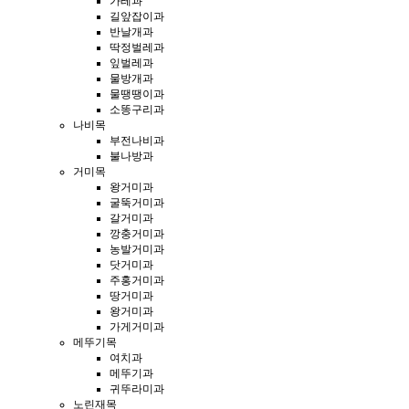
가레과
길앞잡이과
반날개과
딱정벌레과
잎벌레과
물방개과
물땡땡이과
소똥구리과
나비목
부전나비과
불나방과
거미목
왕거미과
굴뚝거미과
갈거미과
깡충거미과
농발거미과
닷거미과
주홍거미과
땅거미과
왕거미과
가게거미과
메뚜기목
여치과
메뚜기과
귀뚜라미과
노린재목