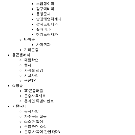
소금쟁이과
장구애비과
물장군과
송장헤엄치게과
광대노린재과
꽃매미과
허리노린재과
바퀴목
사마귀과
기타곤충
용곤갤러리
체험학습
행사
사계절 전경
시설사진
용곤TV
쇼핑몰
3D곤충퍼즐
곤충사육재료
온라인 특별이벤트
커뮤니티
공지사항
자주묻는 질문
소소한 일상
곤충관련 소식
곤충 사육에 관한 Q&A