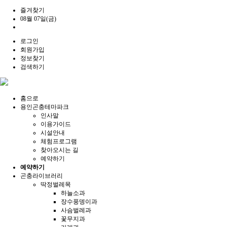
즐겨찾기
08월 07일(금)
로그인
회원가입
정보찾기
검색하기
홈으로
용인곤충테마파크
인사말
이용가이드
시설안내
체험프로그램
찾아오시는 길
예약하기
예약하기
곤충라이브러리
딱정벌레목
하늘소과
장수풍뎅이과
사슴벌레과
꽃무지과