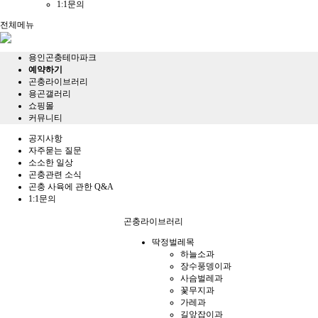
1:1문의
전체메뉴
용인곤충테마파크
예약하기
곤충라이브러리
용곤갤러리
쇼핑몰
커뮤니티
공지사항
자주묻는 질문
소소한 일상
곤충관련 소식
곤충 사육에 관한 Q&A
1:1문의
곤충라이브러리
딱정벌레목
하늘소과
장수풍뎅이과
사슴벌레과
꽃무지과
가레과
길앞잡이과