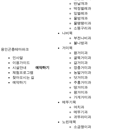
반날개과
딱정벌레과
잎벌레과
물방개과
물땡땡이과
소똥구리과
나비목
부전나비과
불나방과
거미목
용인곤충테마파크
왕거미과
인사말
굴뚝거미과
이용가이드
갈거미과
시설안내
예약하기
깡충거미과
체험프로그램
농발거미과
찾아오시는 길
닷거미과
예약하기
주홍거미과
땅거미과
왕거미과
가게거미과
메뚜기목
여치과
메뚜기과
귀뚜라미과
노린재목
소금쟁이과