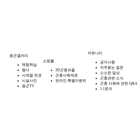
커뮤니티
용곤갤러리
쇼핑몰
공지사항
체험학습
자주묻는 질문
행사
3D곤충퍼즐
소소한 일상
사계절 전경
곤충사육재료
곤충관련 소식
시설사진
온라인 특별이벤트
곤충 사육에 관한 Q&A
용곤TV
1:1문의