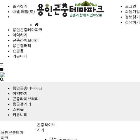
즐겨찾기
로그인
08월 08일(토)
회원가입
정보찾기
검색하기
홈
용인곤충테마파크
으
예약하기
로
곤충라이브러리
용곤갤러리
쇼핑몰
커뮤니티
전
체
메
뉴
용인곤충테마파크
예약하기
곤충라이브러리
용곤갤러리
쇼핑몰
커뮤니티
곤충라이브
러리
용인곤충테마
파크
딱정