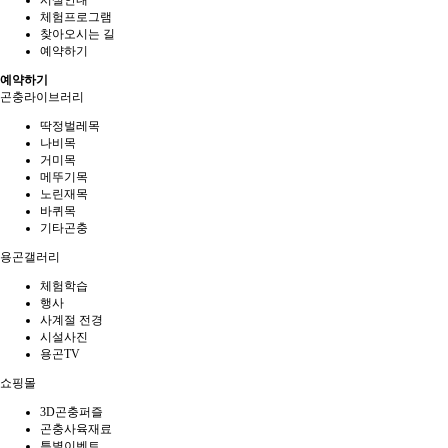
시설안내
체험프로그램
찾아오시는 길
예약하기
예약하기
곤충라이브러리
딱정벌레목
나비목
거미목
메뚜기목
노린재목
바퀴목
기타곤충
용곤갤러리
체험학습
행사
사계절 전경
시설사진
용곤TV
쇼핑몰
3D곤충퍼즐
곤충사육재료
특별이벤트