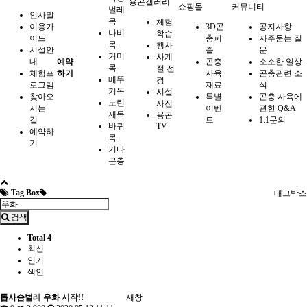
용곤갤러리
쇼핑몰
커뮤니티
벌레
인사말
목
체험
이용가
3D곤
공지사항
나비
학습
이드
충퍼
자주묻는 질
목
행사
시설안
즐
문
거미
사계
내
예약
곤충
소소한 일상
목
절 전
체험프
하기
사육
곤충관련 소
메뚜
경
로그램
재료
식
기목
시설
찾아오
특별
곤충 사육에
노린
사진
시는
이벤
관한 Q&A
재목
용곤
길
트
1:1문의
바퀴
TV
예약하
목
기
기타
곤충
Tag Box
태그박스
검색
Total 4
최신
인기
색인
톱사슴벌레 우화 시작!!
새창