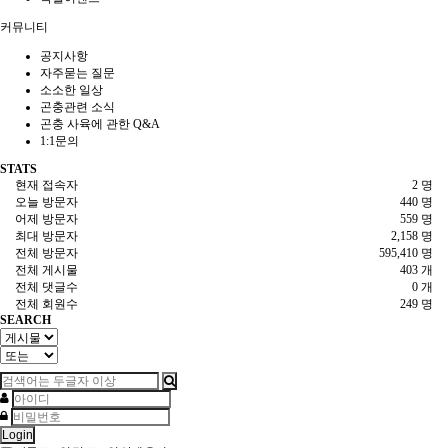
커뮤니티
공지사항
자주묻는 질문
소소한 일상
곤충관련 소식
곤충 사육에 관한 Q&A
1:1문의
STATS
현재 접속자
2 명
오늘 방문자
440 명
어제 방문자
559 명
최대 방문자
2,158 명
전체 방문자
595,410 명
전체 게시물
403 개
전체 댓글수
0 개
전체 회원수
249 명
SEARCH
Login