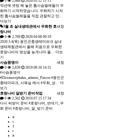
0
2,988
2020.05.12 11:11
작년에 셋팅 해 놓은 톱사슴벌레들이 우
화하기 시작하였습니다. 우화하기 시작
한 톱사슴벌레들을 직접 관찰하고 만…
더보기
3월 초 실내생태관에서 우화한 호
새창
랑나비
0
2,769
2020.04.08 09:19
2020.3.4(목) 용인곤충생테마파크 실내
생태체험관에서 올해 처음으로 우화한
호랑나비의 영상을 늦게나마 올…
더보
기
사슴풍뎅이
새창
0
2,839
2019.09.10 14:31
#사슴풍뎅이
#Dicranocephalus_adamsi_Pascoe #용인곤
충테마파크_사육실 에서 #우화_성…
더
보기
호랑나비 알받기 준비작업
새창
0
2,502
2019.07.15 17:34
다시 씨받이 준비 #호랑나비_번데기_우
화 준비 #호랑나비_알_받기 준비
1