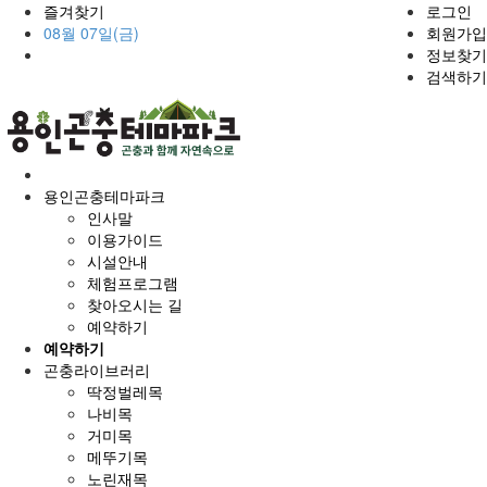
즐겨찾기
로그인
08월 07일(금)
회원가입
정보찾기
검색하기
홈
으
용인곤충테마파크
로
인사말
이용가이드
시설안내
체험프로그램
찾아오시는 길
예약하기
예약하기
곤충라이브러리
딱정벌레목
나비목
거미목
메뚜기목
노린재목