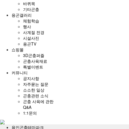
바퀴목
기타곤충
용곤갤러리
체험학습
행사
사계절 전경
시설사진
용곤TV
쇼핑몰
3D곤충퍼즐
곤충사육재료
특별이벤트
커뮤니티
공지사항
자주묻는 질문
소소한 일상
곤충관련 소식
곤충 사육에 관한
Q&A
1:1문의
전
체
용인곤충테마파크